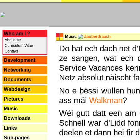
---
Who am I ?
Music
Zauberdraach
About me
Curriculum Vitae
Do hat ech dach net d'
Contact
ze sangen, wat ech 
Development
Service Vacances kenn
Networking
Netz absolut näischt fan
Documents
No e bëssi wullen h
Webdesign
ass mäi
Walkman
?
Pictures
Music
Wéi gutt datt een am
Downloads
Schnell war d'Lidd fonn
Links
deelen et dann hei fir 
Sub-pages