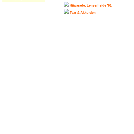
Hitparade, Lenzerheide '91
Text & Akkorden