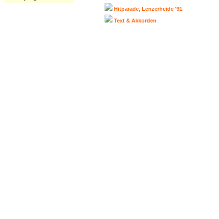
Hitparade, Lenzerheide '91
Text & Akkorden