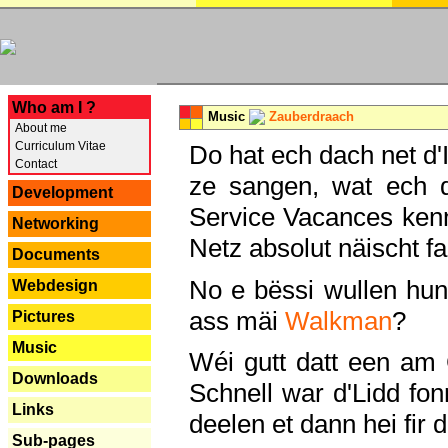
---
Who am I ?
Music
Zauberdraach
About me
Curriculum Vitae
Do hat ech dach net d'
Contact
ze sangen, wat ech 
Development
Service Vacances kenn
Networking
Netz absolut näischt fan
Documents
No e bëssi wullen h
Webdesign
ass mäi
Walkman
?
Pictures
Music
Wéi gutt datt een am
Downloads
Schnell war d'Lidd fonn
Links
deelen et dann hei fir 
Sub-pages