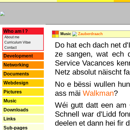
---
Who am I ?
Music
Zauberdraach
About me
Curriculum Vitae
Do hat ech dach net d'
Contact
ze sangen, wat ech 
Development
Service Vacances kenn
Networking
Netz absolut näischt fan
Documents
No e bëssi wullen h
Webdesign
ass mäi
Walkman
?
Pictures
Music
Wéi gutt datt een am
Downloads
Schnell war d'Lidd fonn
Links
deelen et dann hei fir 
Sub-pages