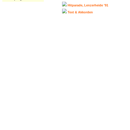
Hitparade, Lenzerheide '91
Text & Akkorden