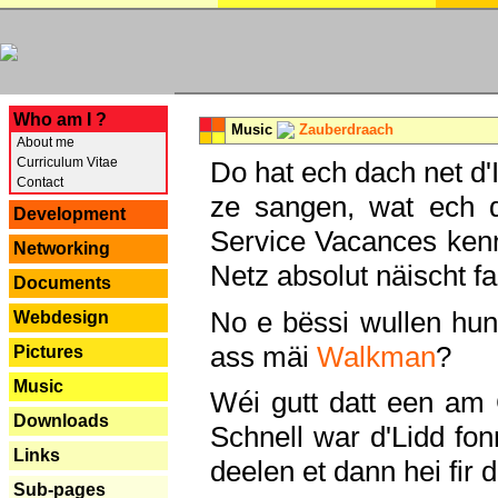
---
Who am I ?
Music
Zauberdraach
About me
Curriculum Vitae
Do hat ech dach net d'
Contact
ze sangen, wat ech 
Development
Service Vacances kenn
Networking
Netz absolut näischt fan
Documents
No e bëssi wullen h
Webdesign
ass mäi
Walkman
?
Pictures
Music
Wéi gutt datt een am
Downloads
Schnell war d'Lidd fonn
Links
deelen et dann hei fir 
Sub-pages