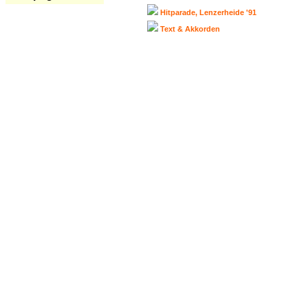
Hitparade, Lenzerheide '91
Text & Akkorden