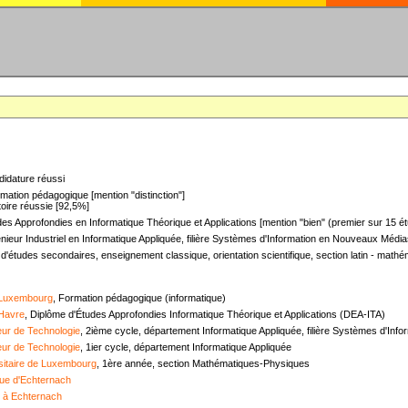
didature réussi
mation pédagogique [mention "distinction"]
oire réussie [92,5%]
es Approfondies en Informatique Théorique et Applications [mention "bien" (premier sur 15 ét
nieur Industriel en Informatique Appliquée, filière Systèmes d'Information en Nouveaux Médias
 d'études secondaires, enseignement classique, orientation scientifique, section latin - mat
 Luxembourg
, Formation pédagogique (informatique)
 Havre
, Diplôme d'Études Approfondies Informatique Théorique et Applications (DEA-ITA)
ieur de Technologie
, 2ième cycle, département Informatique Appliquée, filière Systèmes d'In
ieur de Technologie
, 1ier cycle, département Informatique Appliquée
sitaire de Luxembourg
, 1ère année, section Mathématiques-Physiques
ue d'Echternach
e à Echternach