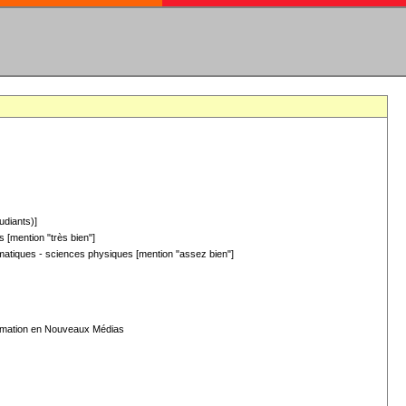
udiants)]
 [mention "très bien"]
hématiques - sciences physiques [mention "assez bien"]
formation en Nouveaux Médias