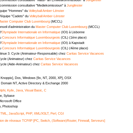
commission consultative "Mediekomissioun" à
Junglinster
équipe "Hommes" du
Volleyball Amber-Lënster
l'équipe "Cadets" du
Volleyball Amber-Lënster
aster Computer Club Luxembourg
(MCCL)
seil d'administration du
Master Computer Club Luxembourg
(MCCL)
l'
Olympiade Internationale en Informatique
(IOI) à Lisbonne
au
Concours Informatique Luxembourgeois
(CIL) (1ère place)
l'
Olympiade Internationale en Informatique
(IOI) à Kapstadt
au
Concours Informatique Luxembourgeois
(CIL) (4ème place)
tinue 3. Cycle (Animateur-Responsable) chez
Caritas Service Vacances
Cycle (Animateur) chez
Caritas Service Vacances
Cycle (Aide-Animateur) chez
Caritas Service Vacances
, Knoppix], Dos, Windows [9x, NT, 2000, XP], OSX
Domain NT, Active Directory & Exchange 2000
lphi, Kylix, Java, Visual Basic, C
e, Sybase
icrosoft Office
o, Photoshop
ML, JavaScript, PHP, XML/XSLT, Perl, CGI
ion de réseaux TCP/IP [PC, Switch, (Software)Router, Firewall, Serveurs]