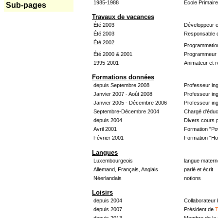
1985-1988
École Primair
Sub-pages
Travaux de vacances
Été 2003
Développeur e
Été 2003
Responsable d
Été 2002
Programmatio
Été 2000 & 2001
Programmeur &
1995-2001
Animateur et 
Formations données
depuis Septembre 2008
Professeur in
Janvier 2007 - Août 2008
Professeur in
Janvier 2005 - Décembre 2006
Professeur ing
Septembre-Décembre 2004
Chargé d'éduc
depuis 2004
Divers cours 
Avril 2001
Formation "Po
Février 2001
Formation "H
Langues
Luxembourgeois
langue materne
Allemand, Français, Anglais
parlé et écrit
Néerlandais
notions
Loisirs
depuis 2004
Collaborateur
depuis 2007
Président de
T
depuis 2013
Membre de la 