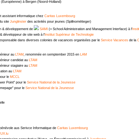
e (Européenne) à Bergen (Noord-Holland)
t assistant informatique chez
Caritas Luxembourg
u site
Junglinster
des activités pour jeunes (Spillnomëtteger)
n & développement de
SAMI
(= School Administration and Management Interface) à l'
Inst
 développeur de site web à l'
Institut Supérieur de Technologie
responsable dans diverses colonies de vacances organisées par le
Service Vacances
de la
C
génieur au
LTAM
, renommée en semptember 2015 en
LAM
génieur candidat au
LTAM
énieur stagiaire au
LTAM
ation au
LTAM
pour le
MCCL
wer Point" pour le
Service National de la Jeunesse
omepage" pour le
Service National de la Jeunesse
lle
 bénévole aus Serivce Informatique de
Caritas Luxembourg
UX.lu
commission consultative "Natur- an Ëmweltkommissioun" à
Junglinster