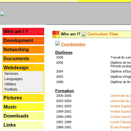
---
Who am I ?
Who am I?
Curriculum Vitae
Development
Coordonnées
Networking
Diplômes
2008
Travail de can
Documents
2006
Diplôme de for
Période probat
Webdesign
2004
Diplôme d'Etud
Services
2003
Diplôme d'Ingé
Languages
1998
Diplôme de fin
Utilities
Portfolio
Formation
2005-2006
Université du
Pictures
2003-2004
Université du
2001-2003
Institut Supér
Music
1999-2001
Institut Supér
Downloads
1998-1999
Centre Univer
1991-1998
Lycée Classiq
Links
1988-1991
École Primair