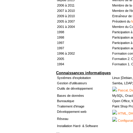
2006 à 2011
Membre de la 
2007 à 2010
Membre de l'
2009 à 2010
Entraîneur de 
2005 à 2007
Président du
M
2001 à 2004
Membre du Con
1998
Participation à 
1998
Participation 
1997
Participation à 
1997
Participation 
1996 à 2002
Formation con
2005
Formation 2. 
1994
Formation 1. 
Connaissances informatiques
Systèmes d'exploitation
Linux [Debian
Gestion d'utilisateurs
Samba, LDAP, 
Outils de développement
Pascal, De
Bases de données
MySQL, Oracl
Bureautique
Open Office, M
Traitement d'image
Paint Shop Pr
Développement web
HTML, DHT
Réseau
Configurat
Installation Hard- & Software