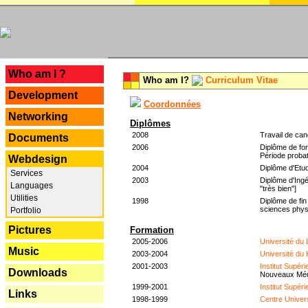
---
Who am I ?
Who am I?
Curriculum Vitae
Development
Coordonnées
Networking
Diplômes
2008
Travail de can
Documents
2006
Diplôme de for
Période probat
Webdesign
2004
Diplôme d'Etud
Services
2003
Diplôme d'Ingé
Languages
"très bien"]
Utilities
1998
Diplôme de fin
sciences phys
Portfolio
Pictures
Formation
2005-2006
Université du
Music
2003-2004
Université du
2001-2003
Institut Supér
Downloads
Nouveaux Mé
1999-2001
Institut Supér
Links
1998-1999
Centre Univer