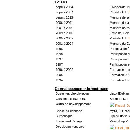
Loisirs
depuis 2004
Collaborateur
depuis 2007
Président de
T
depuis 2013
Membre de la 
2006 à 2011
Membre de la 
2007 à 2010
Membre de l'
2009 à 2010
Entraîneur de 
2005 à 2007
Président du
M
2001 à 2004
Membre du Con
1998
Participation à 
1998
Participation 
1997
Participation à 
1997
Participation 
1996 à 2002
Formation con
2005
Formation 2. 
1994
Formation 1. 
Connaissances informatiques
Systèmes d'exploitation
Linux [Debian
Gestion d'utilisateurs
Samba, LDAP, 
Outils de développement
Pascal, De
Bases de données
MySQL, Oracl
Bureautique
Open Office, M
Traitement d'image
Paint Shop Pr
Développement web
HTML, DHT