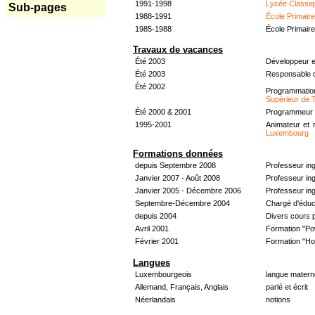
1991-1998
Lycée Classiq
Sub-pages
1988-1991
École Primair
1985-1988
École Primair
Travaux de vacances
Été 2003
Développeur e
Été 2003
Responsable d
Été 2002
Programmati
Supérieur de 
Été 2000 & 2001
Programmeur &
1995-2001
Animateur et 
Luxembourg
Formations données
depuis Septembre 2008
Professeur in
Janvier 2007 - Août 2008
Professeur in
Janvier 2005 - Décembre 2006
Professeur ing
Septembre-Décembre 2004
Chargé d'éduc
depuis 2004
Divers cours 
Avril 2001
Formation "Po
Février 2001
Formation "H
Langues
Luxembourgeois
langue materne
Allemand, Français, Anglais
parlé et écrit
Néerlandais
notions