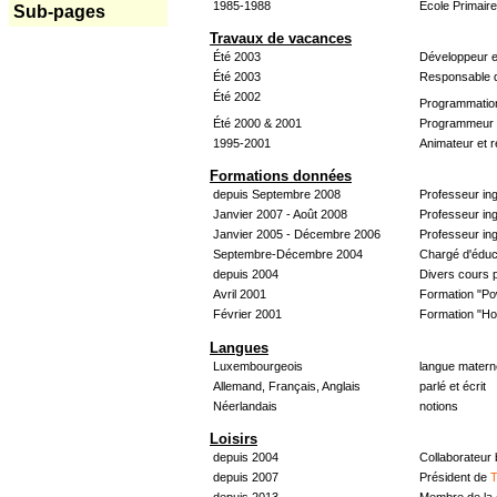
1985-1988
École Primair
Sub-pages
Travaux de vacances
Été 2003
Développeur e
Été 2003
Responsable d
Été 2002
Programmatio
Été 2000 & 2001
Programmeur &
1995-2001
Animateur et 
Formations données
depuis Septembre 2008
Professeur in
Janvier 2007 - Août 2008
Professeur in
Janvier 2005 - Décembre 2006
Professeur ing
Septembre-Décembre 2004
Chargé d'éduc
depuis 2004
Divers cours 
Avril 2001
Formation "Po
Février 2001
Formation "H
Langues
Luxembourgeois
langue materne
Allemand, Français, Anglais
parlé et écrit
Néerlandais
notions
Loisirs
depuis 2004
Collaborateur
depuis 2007
Président de
T
depuis 2013
Membre de la 