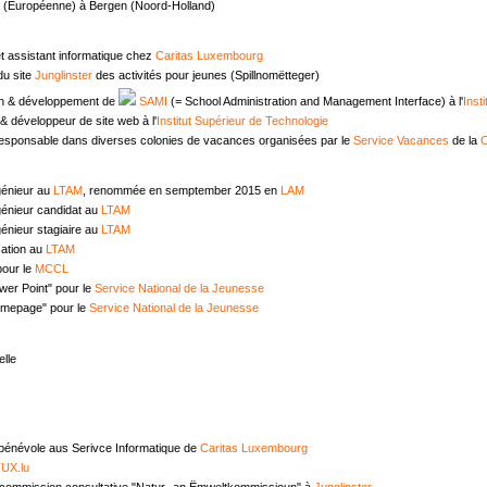
e (Européenne) à Bergen (Noord-Holland)
t assistant informatique chez
Caritas Luxembourg
u site
Junglinster
des activités pour jeunes (Spillnomëtteger)
n & développement de
SAMI
(= School Administration and Management Interface) à l'
Inst
 développeur de site web à l'
Institut Supérieur de Technologie
responsable dans diverses colonies de vacances organisées par le
Service Vacances
de la
C
génieur au
LTAM
, renommée en semptember 2015 en
LAM
génieur candidat au
LTAM
énieur stagiaire au
LTAM
ation au
LTAM
pour le
MCCL
wer Point" pour le
Service National de la Jeunesse
omepage" pour le
Service National de la Jeunesse
lle
 bénévole aus Serivce Informatique de
Caritas Luxembourg
UX.lu
commission consultative "Natur- an Ëmweltkommissioun" à
Junglinster