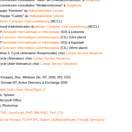
commission consultative "Mediekomissioun" à
Junglinster
équipe "Hommes" du
Volleyball Amber-Lënster
l'équipe "Cadets" du
Volleyball Amber-Lënster
aster Computer Club Luxembourg
(MCCL)
seil d'administration du
Master Computer Club Luxembourg
(MCCL)
l'
Olympiade Internationale en Informatique
(IOI) à Lisbonne
au
Concours Informatique Luxembourgeois
(CIL) (1ère place)
l'
Olympiade Internationale en Informatique
(IOI) à Kapstadt
au
Concours Informatique Luxembourgeois
(CIL) (4ème place)
tinue 3. Cycle (Animateur-Responsable) chez
Caritas Service Vacances
Cycle (Animateur) chez
Caritas Service Vacances
Cycle (Aide-Animateur) chez
Caritas Service Vacances
, Knoppix], Dos, Windows [9x, NT, 2000, XP], OSX
Domain NT, Active Directory & Exchange 2000
lphi, Kylix, Java, Visual Basic, C
e, Sybase
icrosoft Office
o, Photoshop
ML, JavaScript, PHP, XML/XSLT, Perl, CGI
ion de réseaux TCP/IP [PC, Switch, (Software)Router, Firewall, Serveurs]