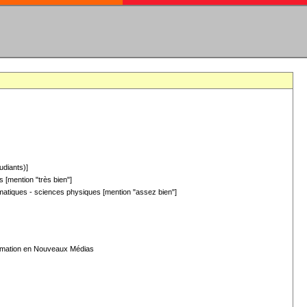
udiants)]
 [mention "très bien"]
hématiques - sciences physiques [mention "assez bien"]
formation en Nouveaux Médias