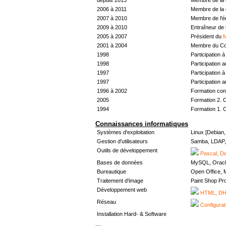
2006 à 2011
Membre de la 
2007 à 2010
Membre de l'
2009 à 2010
Entraîneur de 
2005 à 2007
Président du
M
2001 à 2004
Membre du Con
1998
Participation à 
1998
Participation 
1997
Participation à 
1997
Participation 
1996 à 2002
Formation con
2005
Formation 2. 
1994
Formation 1. 
Connaissances informatiques
Systèmes d'exploitation
Linux [Debian
Gestion d'utilisateurs
Samba, LDAP, 
Outils de développement
Pascal, De
Bases de données
MySQL, Oracl
Bureautique
Open Office, M
Traitement d'image
Paint Shop Pr
Développement web
HTML, DHT
Réseau
Configurat
Installation Hard- & Software