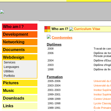
---
Who am I ?
Who am I?
Curriculum Vitae
Development
Coordonnées
Networking
Diplômes
2008
Travail de can
Documents
2006
Diplôme de for
Période probat
Webdesign
2004
Diplôme d'Etud
Services
2003
Diplôme d'Ingé
Languages
1998
Diplôme de fin
Utilities
Portfolio
Formation
2005-2006
Université du
Pictures
2003-2004
Université du
2001-2003
Institut Supér
Music
1999-2001
Institut Supér
Downloads
1998-1999
Centre Univer
1991-1998
Lycée Classiq
Links
1988-1991
École Primair