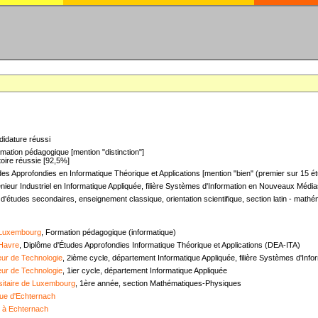
didature réussi
mation pédagogique [mention "distinction"]
oire réussie [92,5%]
es Approfondies en Informatique Théorique et Applications [mention "bien" (premier sur 15 ét
nieur Industriel en Informatique Appliquée, filière Systèmes d'Information en Nouveaux Médias
 d'études secondaires, enseignement classique, orientation scientifique, section latin - mat
 Luxembourg
, Formation pédagogique (informatique)
 Havre
, Diplôme d'Études Approfondies Informatique Théorique et Applications (DEA-ITA)
ieur de Technologie
, 2ième cycle, département Informatique Appliquée, filière Systèmes d'In
ieur de Technologie
, 1ier cycle, département Informatique Appliquée
sitaire de Luxembourg
, 1ère année, section Mathématiques-Physiques
ue d'Echternach
e à Echternach