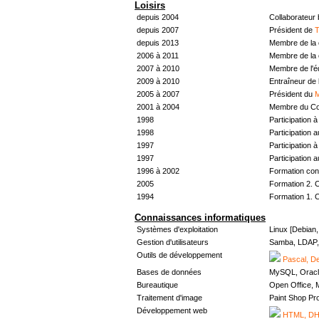
Loisirs
depuis 2004
Collaborateur
depuis 2007
Président de
T
depuis 2013
Membre de la 
2006 à 2011
Membre de la 
2007 à 2010
Membre de l'
2009 à 2010
Entraîneur de 
2005 à 2007
Président du
M
2001 à 2004
Membre du Con
1998
Participation à 
1998
Participation 
1997
Participation à 
1997
Participation 
1996 à 2002
Formation con
2005
Formation 2. 
1994
Formation 1. 
Connaissances informatiques
Systèmes d'exploitation
Linux [Debian
Gestion d'utilisateurs
Samba, LDAP, 
Outils de développement
Pascal, De
Bases de données
MySQL, Oracl
Bureautique
Open Office, M
Traitement d'image
Paint Shop Pr
Développement web
HTML, DHT