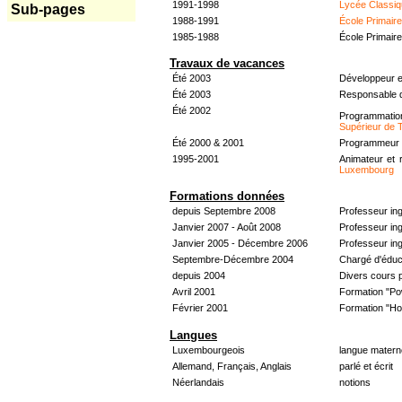
1991-1998
Lycée Classiq
Sub-pages
1988-1991
École Primair
1985-1988
École Primair
Travaux de vacances
Été 2003
Développeur e
Été 2003
Responsable d
Été 2002
Programmati
Supérieur de 
Été 2000 & 2001
Programmeur &
1995-2001
Animateur et 
Luxembourg
Formations données
depuis Septembre 2008
Professeur in
Janvier 2007 - Août 2008
Professeur in
Janvier 2005 - Décembre 2006
Professeur ing
Septembre-Décembre 2004
Chargé d'éduc
depuis 2004
Divers cours 
Avril 2001
Formation "Po
Février 2001
Formation "H
Langues
Luxembourgeois
langue materne
Allemand, Français, Anglais
parlé et écrit
Néerlandais
notions