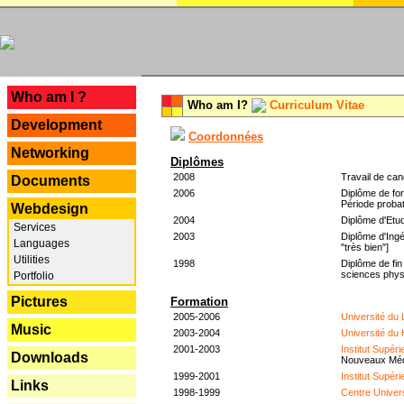
---
Who am I ?
Who am I?
Curriculum Vitae
Development
Coordonnées
Networking
Diplômes
2008
Travail de can
Documents
2006
Diplôme de for
Période probat
Webdesign
2004
Diplôme d'Etud
Services
2003
Diplôme d'Ingé
Languages
"très bien"]
Utilities
1998
Diplôme de fin
sciences phys
Portfolio
Pictures
Formation
2005-2006
Université du
Music
2003-2004
Université du
2001-2003
Institut Supér
Downloads
Nouveaux Mé
1999-2001
Institut Supér
Links
1998-1999
Centre Univer