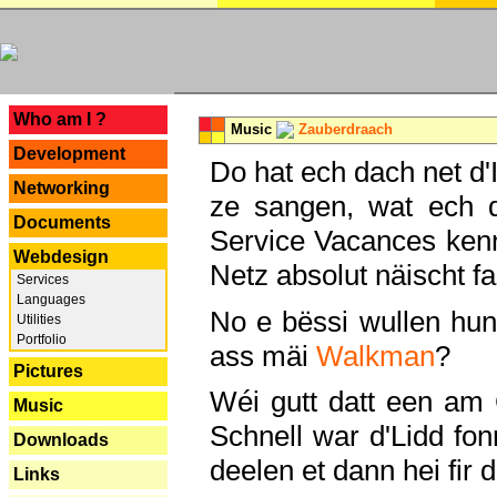
---
Who am I ?
Music
Zauberdraach
Development
Do hat ech dach net d'
Networking
ze sangen, wat ech 
Documents
Service Vacances kenn
Webdesign
Netz absolut näischt fan
Services
Languages
No e bëssi wullen h
Utilities
Portfolio
ass mäi
Walkman
?
Pictures
Wéi gutt datt een am
Music
Schnell war d'Lidd fonn
Downloads
deelen et dann hei fir 
Links