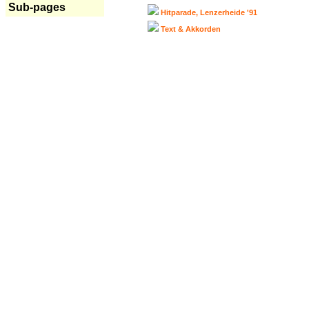
Sub-pages
Hitparade, Lenzerheide '91
Text & Akkorden