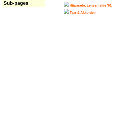
Sub-pages
Hitparade, Lenzerheide '91
Text & Akkorden