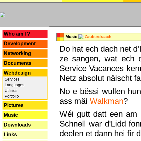
---
Who am I ?
Music
Zauberdraach
Development
Do hat ech dach net d'
Networking
ze sangen, wat ech 
Documents
Service Vacances kenn
Webdesign
Netz absolut näischt fan
Services
Languages
No e bëssi wullen h
Utilities
Portfolio
ass mäi
Walkman
?
Pictures
Wéi gutt datt een am
Music
Schnell war d'Lidd fonn
Downloads
deelen et dann hei fir 
Links