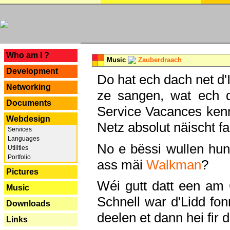
---
Who am I ?
Music
Zauberdraach
Development
Do hat ech dach net d'
Networking
ze sangen, wat ech 
Documents
Service Vacances kenn
Webdesign
Netz absolut näischt fan
Services
Languages
No e bëssi wullen h
Utilities
Portfolio
ass mäi
Walkman
?
Pictures
Wéi gutt datt een am
Music
Schnell war d'Lidd fonn
Downloads
deelen et dann hei fir 
Links