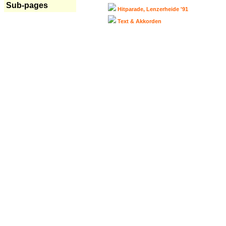
Sub-pages
Hitparade, Lenzerheide '91
Text & Akkorden