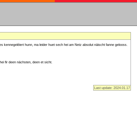
s kennegeléiert hunn, ma leider huet sech hei am Netz absolut näischt fanne gelooss.
ei fir deen nächsten, deen et sicht.
Last update: 2024.01.17