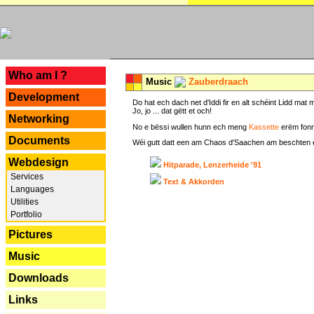
---
Who am I ?
Music
Zauberdraach
Development
Do hat ech dach net d'Iddi fir en alt schéint Lidd m
Jo, jo ... dat gëtt et och!
Networking
No e bëssi wullen hunn ech meng
Kassette
erëm fonn
Documents
Wéi gutt datt een am Chaos d'Saachen am beschten erëm 
Webdesign
Hitparade, Lenzerheide '91
Services
Text & Akkorden
Languages
Utilities
Portfolio
Pictures
Music
Downloads
Links