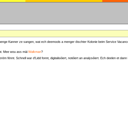
at menge Kanner ze sangen, wat ech deemools a menger éischter Kolonie beim Service Vacance
t. Mee wou ass mäi
Walkman
?
fënnt. Schnell war d'Lidd fonnt, digitaliséiert, notéiert an analyséiert. Ech deelen et dann h