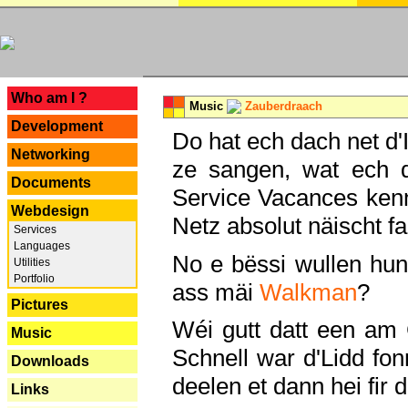
---
Who am I ?
Music
Zauberdraach
Development
Do hat ech dach net d'
Networking
ze sangen, wat ech 
Documents
Service Vacances kenn
Webdesign
Netz absolut näischt fan
Services
Languages
No e bëssi wullen h
Utilities
Portfolio
ass mäi
Walkman
?
Pictures
Wéi gutt datt een am
Music
Schnell war d'Lidd fonn
Downloads
deelen et dann hei fir 
Links