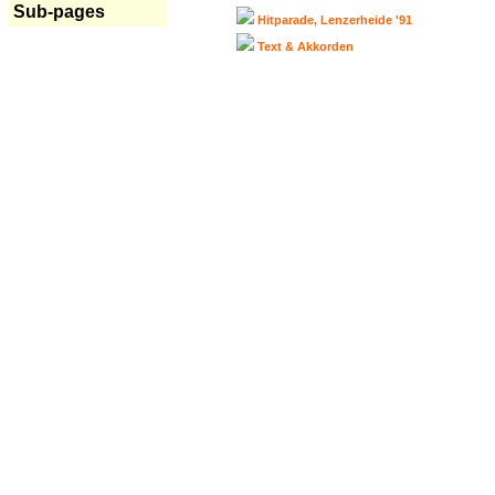
Sub-pages
Hitparade, Lenzerheide '91
Text & Akkorden