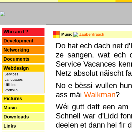
---
Who am I ?
Music
Zauberdraach
Development
Do hat ech dach net d'
Networking
ze sangen, wat ech 
Documents
Service Vacances kenn
Webdesign
Netz absolut näischt fan
Services
Languages
No e bëssi wullen h
Utilities
Portfolio
ass mäi
Walkman
?
Pictures
Wéi gutt datt een am
Music
Schnell war d'Lidd fonn
Downloads
deelen et dann hei fir 
Links