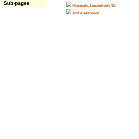
Sub-pages
Hitparade, Lenzerheide '91
Text & Akkorden