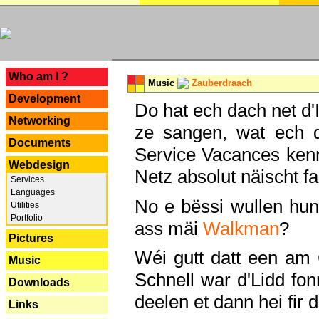
---
Who am I ?
Music
Zauberdraach
Development
Do hat ech dach net d'
Networking
ze sangen, wat ech 
Documents
Service Vacances kenn
Webdesign
Netz absolut näischt fan
Services
Languages
No e bëssi wullen h
Utilities
Portfolio
ass mäi
Walkman
?
Pictures
Wéi gutt datt een am
Music
Schnell war d'Lidd fonn
Downloads
deelen et dann hei fir 
Links