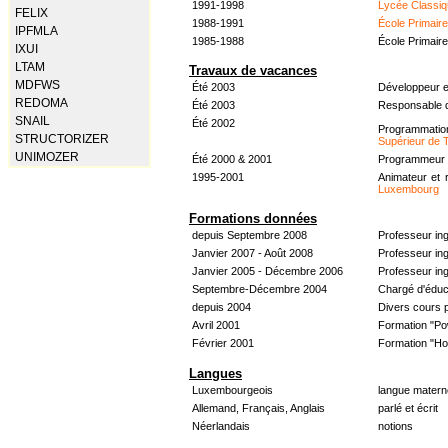
1991-1998
Lycée Classiq
FELIX
1988-1991
École Primair
IPFMLA
1985-1988
École Primair
IXUI
LTAM
Travaux de vacances
MDFWS
Été 2003
Développeur e
REDOMA
Été 2003
Responsable d
SNAIL
Été 2002
Programmati
STRUCTORIZER
Supérieur de 
UNIMOZER
Été 2000 & 2001
Programmeur &
1995-2001
Animateur et 
Luxembourg
Formations données
depuis Septembre 2008
Professeur in
Janvier 2007 - Août 2008
Professeur in
Janvier 2005 - Décembre 2006
Professeur ing
Septembre-Décembre 2004
Chargé d'éduc
depuis 2004
Divers cours 
Avril 2001
Formation "Po
Février 2001
Formation "H
Langues
Luxembourgeois
langue materne
Allemand, Français, Anglais
parlé et écrit
Néerlandais
notions