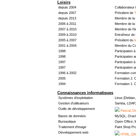
Loisirs
depuis 2004
Collaborateur
depuis 2007
Président de
T
depuis 2013
Membre de la 
2006 à 2011
Membre de la 
2007 à 2010
Membre de l'
2009 à 2010
Entraîneur de 
2005 à 2007
Président du
M
2001 à 2004
Membre du Con
1998
Participation à 
1998
Participation 
1997
Participation à 
1997
Participation 
1996 à 2002
Formation con
2005
Formation 2. 
1994
Formation 1. 
Connaissances informatiques
Systèmes d'exploitation
Linux [Debian
Gestion d'utilisateurs
Samba, LDAP, 
Outils de développement
Pascal, De
Bases de données
MySQL, Oracl
Bureautique
Open Office, M
Traitement d'image
Paint Shop Pr
Développement web
HTML, DHT