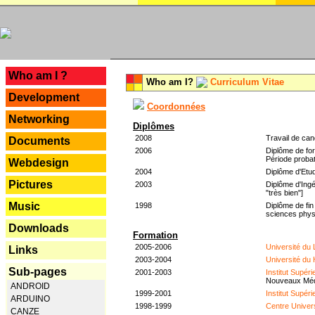
---
Who am I ?
Who am I?
Curriculum Vitae
Development
Coordonnées
Networking
Diplômes
2008
Travail de can
Documents
2006
Diplôme de for
Période probat
Webdesign
2004
Diplôme d'Etud
Pictures
2003
Diplôme d'Ingé
"très bien"]
Music
1998
Diplôme de fin
sciences phys
Downloads
Formation
2005-2006
Université du
Links
2003-2004
Université du
Sub-pages
2001-2003
Institut Supér
Nouveaux Mé
ANDROID
1999-2001
Institut Supér
ARDUINO
1998-1999
Centre Univer
CANZE