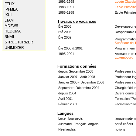
1991-1998
Lycée Classiq
FELIX
1988-1991
École Primair
IPFMLA
1985-1988
École Primair
IXUI
LTAM
Travaux de vacances
MDFWS
Été 2003
Développeur e
REDOMA
Été 2003
Responsable d
SNAIL
Été 2002
Programmati
STRUCTORIZER
Supérieur de 
UNIMOZER
Été 2000 & 2001
Programmeur &
1995-2001
Animateur et 
Luxembourg
Formations données
depuis Septembre 2008
Professeur in
Janvier 2007 - Août 2008
Professeur in
Janvier 2005 - Décembre 2006
Professeur ing
Septembre-Décembre 2004
Chargé d'éduc
depuis 2004
Divers cours 
Avril 2001
Formation "Po
Février 2001
Formation "H
Langues
Luxembourgeois
langue materne
Allemand, Français, Anglais
parlé et écrit
Néerlandais
notions