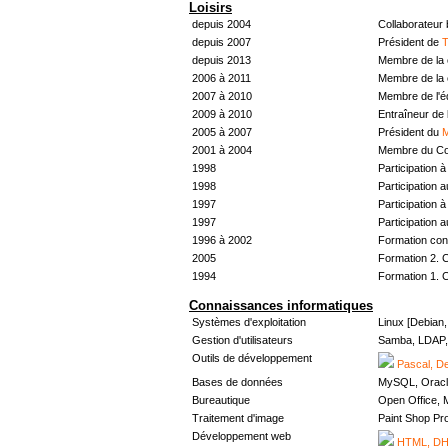
Loisirs
depuis 2004
Collaborateur
depuis 2007
Président de
T
depuis 2013
Membre de la 
2006 à 2011
Membre de la 
2007 à 2010
Membre de l'
2009 à 2010
Entraîneur de 
2005 à 2007
Président du
M
2001 à 2004
Membre du Con
1998
Participation à 
1998
Participation 
1997
Participation à 
1997
Participation 
1996 à 2002
Formation con
2005
Formation 2. 
1994
Formation 1. 
Connaissances informatiques
Systèmes d'exploitation
Linux [Debian
Gestion d'utilisateurs
Samba, LDAP, 
Outils de développement
Pascal, De
Bases de données
MySQL, Oracl
Bureautique
Open Office, M
Traitement d'image
Paint Shop Pr
Développement web
HTML, DHT