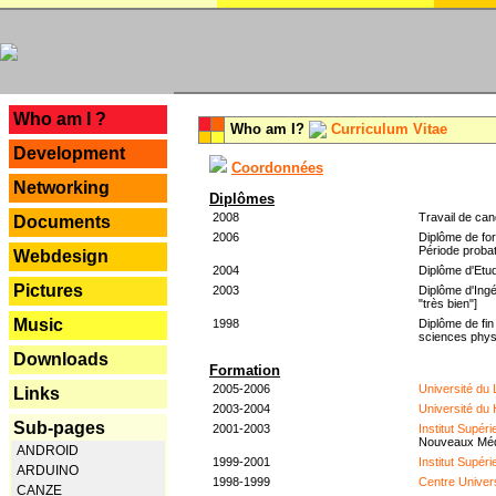
---
Who am I ?
Who am I?
Curriculum Vitae
Development
Coordonnées
Networking
Diplômes
2008
Travail de can
Documents
2006
Diplôme de for
Période probat
Webdesign
2004
Diplôme d'Etud
Pictures
2003
Diplôme d'Ingé
"très bien"]
Music
1998
Diplôme de fin
sciences phys
Downloads
Formation
2005-2006
Université du
Links
2003-2004
Université du
Sub-pages
2001-2003
Institut Supér
Nouveaux Mé
ANDROID
1999-2001
Institut Supér
ARDUINO
1998-1999
Centre Univer
CANZE