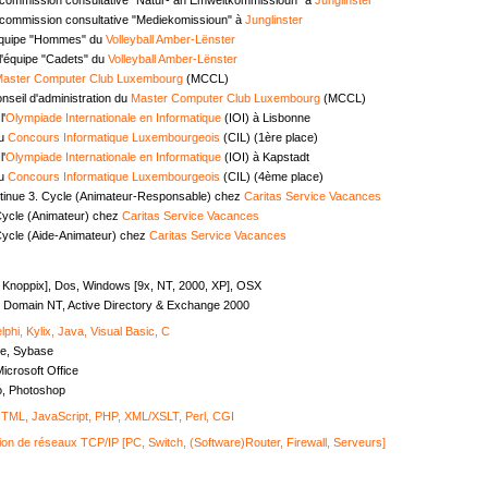
commission consultative "Mediekomissioun" à
Junglinster
équipe "Hommes" du
Volleyball Amber-Lënster
l'équipe "Cadets" du
Volleyball Amber-Lënster
aster Computer Club Luxembourg
(MCCL)
seil d'administration du
Master Computer Club Luxembourg
(MCCL)
l'
Olympiade Internationale en Informatique
(IOI) à Lisbonne
au
Concours Informatique Luxembourgeois
(CIL) (1ère place)
l'
Olympiade Internationale en Informatique
(IOI) à Kapstadt
au
Concours Informatique Luxembourgeois
(CIL) (4ème place)
tinue 3. Cycle (Animateur-Responsable) chez
Caritas Service Vacances
Cycle (Animateur) chez
Caritas Service Vacances
Cycle (Aide-Animateur) chez
Caritas Service Vacances
, Knoppix], Dos, Windows [9x, NT, 2000, XP], OSX
Domain NT, Active Directory & Exchange 2000
lphi, Kylix, Java, Visual Basic, C
e, Sybase
icrosoft Office
o, Photoshop
ML, JavaScript, PHP, XML/XSLT, Perl, CGI
ion de réseaux TCP/IP [PC, Switch, (Software)Router, Firewall, Serveurs]