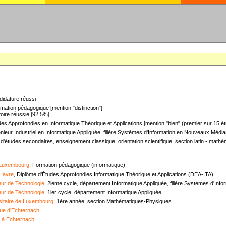
didature réussi
mation pédagogique [mention "distinction"]
oire réussie [92,5%]
es Approfondies en Informatique Théorique et Applications [mention "bien" (premier sur 15 ét
nieur Industriel en Informatique Appliquée, filière Systèmes d'Information en Nouveaux Médias
 d'études secondaires, enseignement classique, orientation scientifique, section latin - mat
 Luxembourg
, Formation pédagogique (informatique)
 Havre
, Diplôme d'Études Approfondies Informatique Théorique et Applications (DEA-ITA)
ieur de Technologie
, 2ième cycle, département Informatique Appliquée, filière Systèmes d'In
ieur de Technologie
, 1ier cycle, département Informatique Appliquée
sitaire de Luxembourg
, 1ère année, section Mathématiques-Physiques
ue d'Echternach
e à Echternach