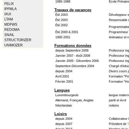
1985-1988
École Primair
FELIX
IPFMLA
Travaux de vacances
IXUI
Été 2003
Développeur e
LTAM
Été 2003
Responsable d
MDFWS
Été 2002
Programmatio
REDOMA
Été 2000 & 2001
Programmeur &
SNAIL
1995-2001
Animateur et 
STRUCTORIZER
UNIMOZER
Formations données
depuis Septembre 2008
Professeur in
Janvier 2007 - Août 2008
Professeur in
Janvier 2005 - Décembre 2006
Professeur ing
Septembre-Décembre 2004
Chargé d'éduc
depuis 2004
Divers cours 
Avril 2001
Formation "Po
Février 2001
Formation "H
Langues
Luxembourgeois
langue materne
Allemand, Français, Anglais
parlé et écrit
Néerlandais
notions
Loisirs
depuis 2004
Collaborateur
depuis 2007
Président de
T
depuis 2013
Membre de la 