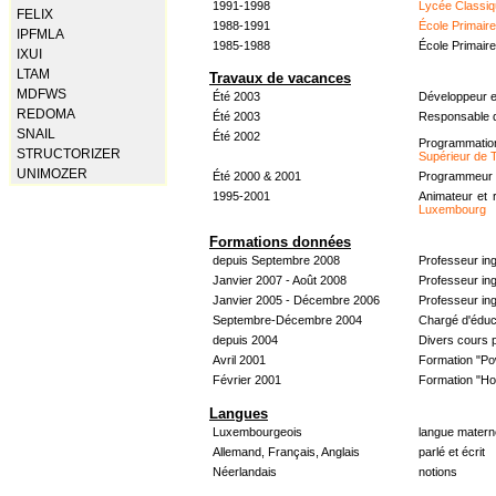
1991-1998
Lycée Classiq
FELIX
1988-1991
École Primair
IPFMLA
1985-1988
École Primair
IXUI
LTAM
Travaux de vacances
MDFWS
Été 2003
Développeur e
REDOMA
Été 2003
Responsable d
SNAIL
Été 2002
Programmati
STRUCTORIZER
Supérieur de 
UNIMOZER
Été 2000 & 2001
Programmeur &
1995-2001
Animateur et 
Luxembourg
Formations données
depuis Septembre 2008
Professeur in
Janvier 2007 - Août 2008
Professeur in
Janvier 2005 - Décembre 2006
Professeur ing
Septembre-Décembre 2004
Chargé d'éduc
depuis 2004
Divers cours 
Avril 2001
Formation "Po
Février 2001
Formation "H
Langues
Luxembourgeois
langue materne
Allemand, Français, Anglais
parlé et écrit
Néerlandais
notions