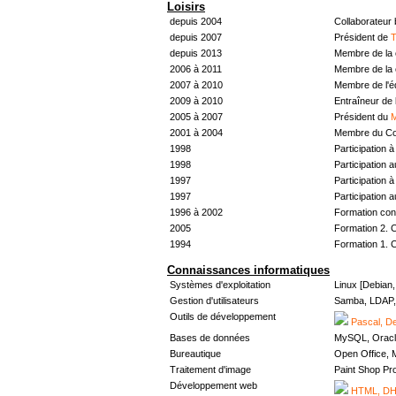
Loisirs
depuis 2004
Collaborateur
depuis 2007
Président de
T
depuis 2013
Membre de la 
2006 à 2011
Membre de la 
2007 à 2010
Membre de l'
2009 à 2010
Entraîneur de 
2005 à 2007
Président du
M
2001 à 2004
Membre du Con
1998
Participation à 
1998
Participation 
1997
Participation à 
1997
Participation 
1996 à 2002
Formation con
2005
Formation 2. 
1994
Formation 1. 
Connaissances informatiques
Systèmes d'exploitation
Linux [Debian
Gestion d'utilisateurs
Samba, LDAP, 
Outils de développement
Pascal, De
Bases de données
MySQL, Oracl
Bureautique
Open Office, M
Traitement d'image
Paint Shop Pr
Développement web
HTML, DHT