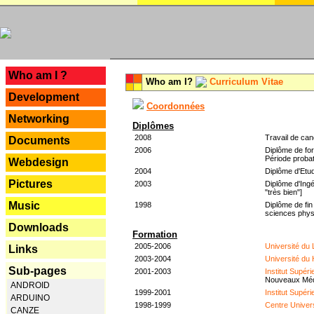
---
Who am I ?
Who am I?
Curriculum Vitae
Development
Coordonnées
Networking
Diplômes
2008
Travail de can
Documents
2006
Diplôme de for
Période probat
Webdesign
2004
Diplôme d'Etud
Pictures
2003
Diplôme d'Ingé
"très bien"]
Music
1998
Diplôme de fin
sciences phys
Downloads
Formation
2005-2006
Université du
Links
2003-2004
Université du
Sub-pages
2001-2003
Institut Supér
Nouveaux Mé
ANDROID
1999-2001
Institut Supér
ARDUINO
1998-1999
Centre Univer
CANZE