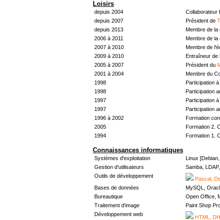
Loisirs
depuis 2004
Collaborateur
depuis 2007
Président de
T
depuis 2013
Membre de la 
2006 à 2011
Membre de la 
2007 à 2010
Membre de l'
2009 à 2010
Entraîneur de 
2005 à 2007
Président du
M
2001 à 2004
Membre du Con
1998
Participation à 
1998
Participation 
1997
Participation à 
1997
Participation 
1996 à 2002
Formation con
2005
Formation 2. 
1994
Formation 1. 
Connaissances informatiques
Systèmes d'exploitation
Linux [Debian
Gestion d'utilisateurs
Samba, LDAP, 
Outils de développement
Pascal, De
Bases de données
MySQL, Oracl
Bureautique
Open Office, M
Traitement d'image
Paint Shop Pr
Développement web
HTML, DHT