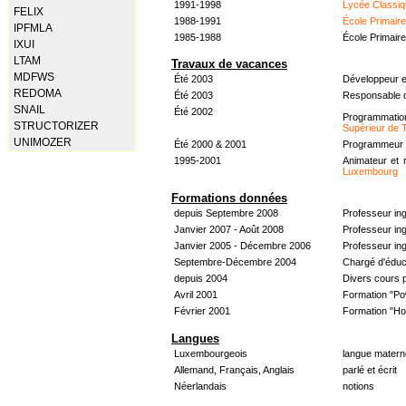
1991-1998
Lycée Classiq
FELIX
1988-1991
École Primair
IPFMLA
1985-1988
École Primair
IXUI
LTAM
Travaux de vacances
MDFWS
Été 2003
Développeur e
REDOMA
Été 2003
Responsable d
SNAIL
Été 2002
Programmati
STRUCTORIZER
Supérieur de 
UNIMOZER
Été 2000 & 2001
Programmeur &
1995-2001
Animateur et 
Luxembourg
Formations données
depuis Septembre 2008
Professeur in
Janvier 2007 - Août 2008
Professeur in
Janvier 2005 - Décembre 2006
Professeur ing
Septembre-Décembre 2004
Chargé d'éduc
depuis 2004
Divers cours 
Avril 2001
Formation "Po
Février 2001
Formation "H
Langues
Luxembourgeois
langue materne
Allemand, Français, Anglais
parlé et écrit
Néerlandais
notions