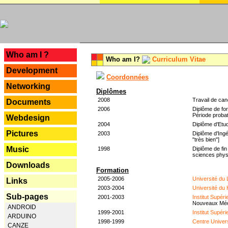
---
Who am I ?
Who am I?
Curriculum Vitae
Development
Coordonnées
Networking
Diplômes
2008
Travail de can
Documents
2006
Diplôme de for
Période probat
Webdesign
2004
Diplôme d'Etud
Pictures
2003
Diplôme d'Ingé
"très bien"]
Music
1998
Diplôme de fin
sciences phys
Downloads
Formation
2005-2006
Université du
Links
2003-2004
Université du
Sub-pages
2001-2003
Institut Supér
Nouveaux Mé
ANDROID
1999-2001
Institut Supér
ARDUINO
1998-1999
Centre Univer
CANZE