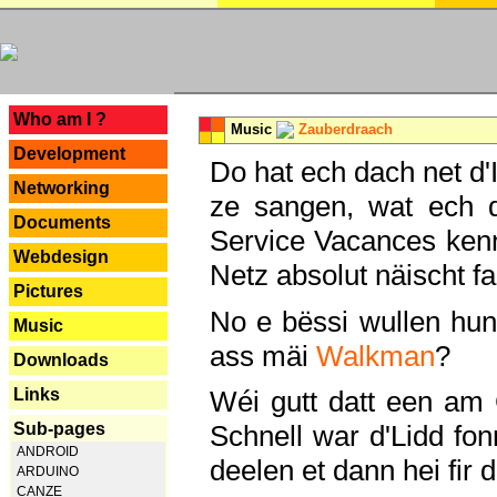
---
Who am I ?
Music
Zauberdraach
Development
Do hat ech dach net d'
Networking
ze sangen, wat ech 
Documents
Service Vacances kenn
Webdesign
Netz absolut näischt fan
Pictures
No e bëssi wullen h
Music
ass mäi
Walkman
?
Downloads
Links
Wéi gutt datt een am
Sub-pages
Schnell war d'Lidd fonn
ANDROID
deelen et dann hei fir 
ARDUINO
CANZE