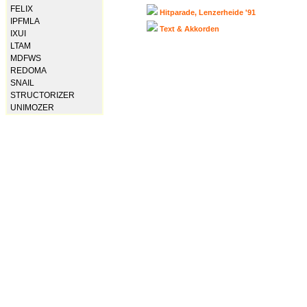
FELIX
Hitparade, Lenzerheide '91
IPFMLA
Text & Akkorden
IXUI
LTAM
MDFWS
REDOMA
SNAIL
STRUCTORIZER
UNIMOZER