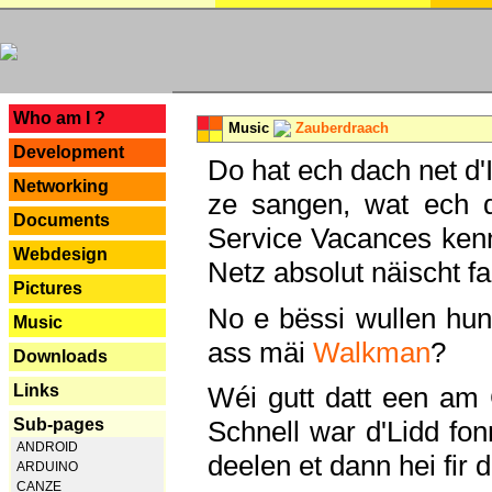
---
Who am I ?
Music
Zauberdraach
Development
Do hat ech dach net d'
Networking
ze sangen, wat ech 
Documents
Service Vacances kenn
Webdesign
Netz absolut näischt fan
Pictures
No e bëssi wullen h
Music
ass mäi
Walkman
?
Downloads
Links
Wéi gutt datt een am
Sub-pages
Schnell war d'Lidd fonn
ANDROID
deelen et dann hei fir 
ARDUINO
CANZE