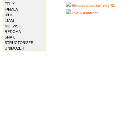
FELIX
Hitparade, Lenzerheide '91
IPFMLA
Text & Akkorden
IXUI
LTAM
MDFWS
REDOMA
SNAIL
STRUCTORIZER
UNIMOZER