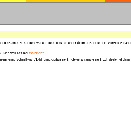
at menge Kanner ze sangen, wat ech deemools a menger éischter Kolonie beim Service Vacance
t. Mee wou ass mäi
Walkman
?
fënnt. Schnell war d'Lidd fonnt, digitaliséiert, notéiert an analyséiert. Ech deelen et dann h