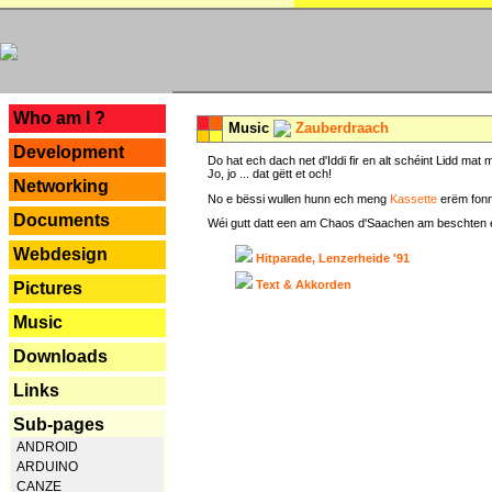
---
Who am I ?
Music
Zauberdraach
Development
Do hat ech dach net d'Iddi fir en alt schéint Lidd m
Jo, jo ... dat gëtt et och!
Networking
No e bëssi wullen hunn ech meng
Kassette
erëm fonn
Documents
Wéi gutt datt een am Chaos d'Saachen am beschten erëm 
Webdesign
Hitparade, Lenzerheide '91
Text & Akkorden
Pictures
Music
Downloads
Links
Sub-pages
ANDROID
ARDUINO
CANZE