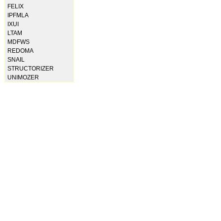
FELIX
IPFMLA
IXUI
LTAM
MDFWS
REDOMA
SNAIL
STRUCTORIZER
UNIMOZER