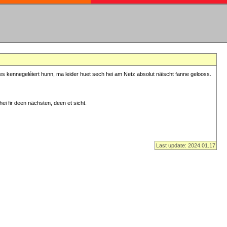
s kennegeléiert hunn, ma leider huet sech hei am Netz absolut näischt fanne gelooss.
ei fir deen nächsten, deen et sicht.
Last update: 2024.01.17