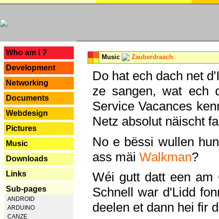
---
Who am I ?
Music
Zauberdraach
Development
Do hat ech dach net d'
Networking
ze sangen, wat ech 
Documents
Service Vacances kenn
Webdesign
Netz absolut näischt fan
Pictures
No e bëssi wullen h
Music
ass mäi
Walkman
?
Downloads
Links
Wéi gutt datt een am
Sub-pages
Schnell war d'Lidd fonn
ANDROID
deelen et dann hei fir 
ARDUINO
CANZE