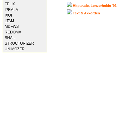
FELIX
Hitparade, Lenzerheide '91
IPFMLA
Text & Akkorden
IXUI
LTAM
MDFWS
REDOMA
SNAIL
STRUCTORIZER
UNIMOZER