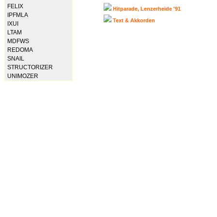
FELIX
Hitparade, Lenzerheide '91
IPFMLA
Text & Akkorden
IXUI
LTAM
MDFWS
REDOMA
SNAIL
STRUCTORIZER
UNIMOZER