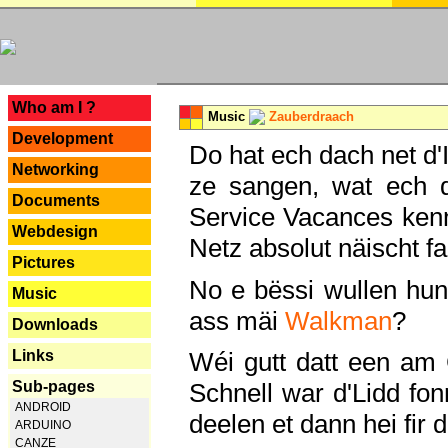
---
Who am I ?
Music
Zauberdraach
Development
Do hat ech dach net d'
Networking
ze sangen, wat ech 
Documents
Service Vacances kenn
Webdesign
Netz absolut näischt fan
Pictures
No e bëssi wullen h
Music
ass mäi
Walkman
?
Downloads
Links
Wéi gutt datt een am
Sub-pages
Schnell war d'Lidd fonn
ANDROID
deelen et dann hei fir 
ARDUINO
CANZE