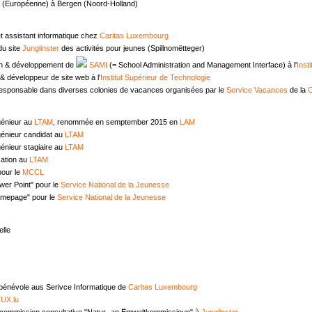
e (Européenne) à Bergen (Noord-Holland)
t assistant informatique chez
Caritas Luxembourg
u site
Junglinster
des activités pour jeunes (Spillnomëtteger)
n & développement de
SAMI
(= School Administration and Management Interface) à l'
Inst
 développeur de site web à l'
Institut Supérieur de Technologie
responsable dans diverses colonies de vacances organisées par le
Service Vacances
de la
C
génieur au
LTAM
, renommée en semptember 2015 en
LAM
génieur candidat au
LTAM
énieur stagiaire au
LTAM
ation au
LTAM
pour le
MCCL
wer Point" pour le
Service National de la Jeunesse
omepage" pour le
Service National de la Jeunesse
lle
 bénévole aus Serivce Informatique de
Caritas Luxembourg
UX.lu
commission consultative "Natur- an Ëmweltkommissioun" à
Junglinster