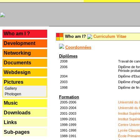
---
Who am I ?
Who am I?
Curriculum Vitae
Development
Coordonnées
Networking
Diplômes
2008
Travail de can
Documents
2006
Diplôme de for
Période probat
Webdesign
2004
Diplôme d'Etud
Pictures
2003
Diplôme d'Ingé
1998
Diplôme de fin
Gallery
Photogen
Formation
2005-2006
Université du
Music
2003-2004
Université du
Downloads
2001-2003
Institut Supér
1999-2001
Institut Supér
Links
1998-1999
Centre Univer
1991-1998
Lycée Classiq
Sub-pages
1988-1991
École Primair