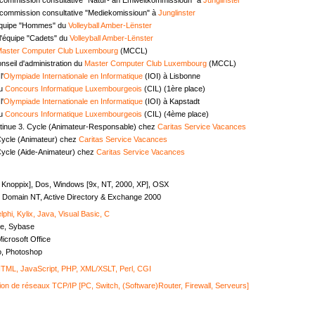
commission consultative "Mediekomissioun" à
Junglinster
équipe "Hommes" du
Volleyball Amber-Lënster
l'équipe "Cadets" du
Volleyball Amber-Lënster
aster Computer Club Luxembourg
(MCCL)
seil d'administration du
Master Computer Club Luxembourg
(MCCL)
l'
Olympiade Internationale en Informatique
(IOI) à Lisbonne
au
Concours Informatique Luxembourgeois
(CIL) (1ère place)
l'
Olympiade Internationale en Informatique
(IOI) à Kapstadt
au
Concours Informatique Luxembourgeois
(CIL) (4ème place)
tinue 3. Cycle (Animateur-Responsable) chez
Caritas Service Vacances
Cycle (Animateur) chez
Caritas Service Vacances
Cycle (Aide-Animateur) chez
Caritas Service Vacances
, Knoppix], Dos, Windows [9x, NT, 2000, XP], OSX
Domain NT, Active Directory & Exchange 2000
lphi, Kylix, Java, Visual Basic, C
e, Sybase
icrosoft Office
o, Photoshop
ML, JavaScript, PHP, XML/XSLT, Perl, CGI
ion de réseaux TCP/IP [PC, Switch, (Software)Router, Firewall, Serveurs]