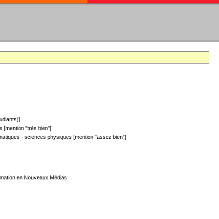
udiants)]
 [mention "très bien"]
hématiques - sciences physiques [mention "assez bien"]
formation en Nouveaux Médias