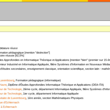
didature réussi
mation pédagogique [mention "distinction"]
oire réussie [92,5%]
es Approfondies en Informatique Théorique et Applications [mention "bien" (premier sur 15 ét
nieur Industriel en Informatique Appliquée, filière Systèmes d'Information en Nouveaux Médias
 d'études secondaires, enseignement classique, orientation scientifique, section latin - mat
 Luxembourg
, Formation pédagogique (informatique)
 Havre
, Diplôme d'Études Approfondies Informatique Théorique et Applications (DEA-ITA)
ieur de Technologie
, 2ième cycle, département Informatique Appliquée, filière Systèmes d'In
ieur de Technologie
, 1ier cycle, département Informatique Appliquée
sitaire de Luxembourg
, 1ère année, section Mathématiques-Physiques
ue d'Echternach
e à Echternach