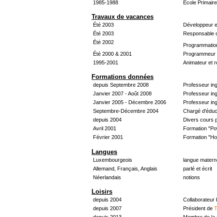
1985-1988
École Primair
Travaux de vacances
Été 2003
Développeur e
Été 2003
Responsable d
Été 2002
Programmatio
Été 2000 & 2001
Programmeur &
1995-2001
Animateur et 
Formations données
depuis Septembre 2008
Professeur in
Janvier 2007 - Août 2008
Professeur in
Janvier 2005 - Décembre 2006
Professeur ing
Septembre-Décembre 2004
Chargé d'éduc
depuis 2004
Divers cours 
Avril 2001
Formation "Po
Février 2001
Formation "H
Langues
Luxembourgeois
langue materne
Allemand, Français, Anglais
parlé et écrit
Néerlandais
notions
Loisirs
depuis 2004
Collaborateur
depuis 2007
Président de
T
depuis 2013
Membre de la 