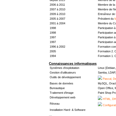
2006 à 2011
Membre de la 
2007 à 2010
Membre de l'
2009 à 2010
Entraîneur de 
2005 à 2007
Président du
M
2001 à 2004
Membre du Con
1998
Participation à 
1998
Participation 
1997
Participation à 
1997
Participation 
1996 à 2002
Formation con
2005
Formation 2. 
1994
Formation 1. 
Connaissances informatiques
Systèmes d'exploitation
Linux [Debian
Gestion d'utilisateurs
Samba, LDAP, 
Outils de développement
Pascal, De
Bases de données
MySQL, Oracl
Bureautique
Open Office, M
Traitement d'image
Paint Shop Pr
Développement web
HTML, DHT
Réseau
Configurat
Installation Hard- & Software