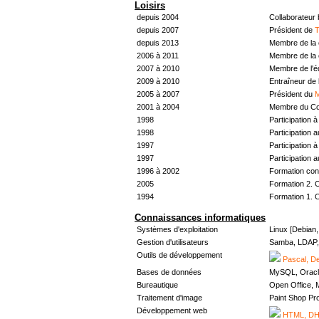
Loisirs
depuis 2004
Collaborateur
depuis 2007
Président de
T
depuis 2013
Membre de la 
2006 à 2011
Membre de la 
2007 à 2010
Membre de l'
2009 à 2010
Entraîneur de 
2005 à 2007
Président du
M
2001 à 2004
Membre du Con
1998
Participation à 
1998
Participation 
1997
Participation à 
1997
Participation 
1996 à 2002
Formation con
2005
Formation 2. 
1994
Formation 1. 
Connaissances informatiques
Systèmes d'exploitation
Linux [Debian
Gestion d'utilisateurs
Samba, LDAP, 
Outils de développement
Pascal, De
Bases de données
MySQL, Oracl
Bureautique
Open Office, M
Traitement d'image
Paint Shop Pr
Développement web
HTML, DHT