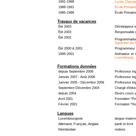
1991-1998
Lycée Classiq
1988-1991
École Primair
1985-1988
École Primair
Travaux de vacances
Été 2003
Développeur e
Été 2003
Responsable d
Été 2002
Programmati
Supérieur de 
Été 2000 & 2001
Programmeur &
1995-2001
Animateur et 
Luxembourg
Formations données
depuis Septembre 2008
Professeur in
Janvier 2007 - Août 2008
Professeur in
Janvier 2005 - Décembre 2006
Professeur ing
Septembre-Décembre 2004
Chargé d'éduc
depuis 2004
Divers cours 
Avril 2001
Formation "Po
Février 2001
Formation "H
Langues
Luxembourgeois
langue materne
Allemand, Français, Anglais
parlé et écrit
Néerlandais
notions