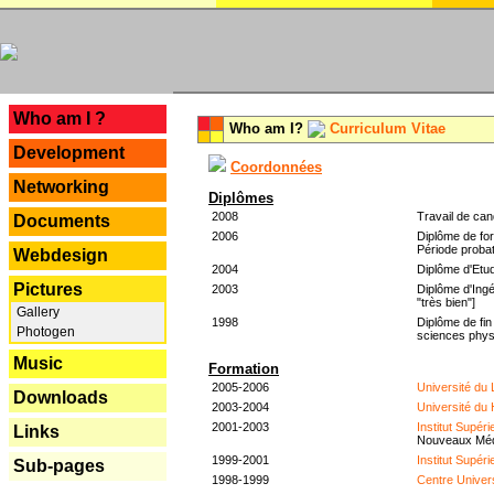
---
Who am I ?
Who am I?
Curriculum Vitae
Development
Coordonnées
Networking
Diplômes
2008
Travail de can
Documents
2006
Diplôme de for
Période probat
Webdesign
2004
Diplôme d'Etud
Pictures
2003
Diplôme d'Ingé
"très bien"]
Gallery
1998
Diplôme de fin
Photogen
sciences phys
Music
Formation
2005-2006
Université du
Downloads
2003-2004
Université du
2001-2003
Institut Supér
Links
Nouveaux Mé
1999-2001
Institut Supér
Sub-pages
1998-1999
Centre Univer