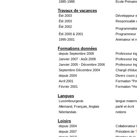
1985-1988
École Primair
Travaux de vacances
Été 2003
Développeur e
Été 2003
Responsable d
Été 2002
Programmatio
Été 2000 & 2001
Programmeur &
1995-2001
Animateur et 
Formations données
depuis Septembre 2008
Professeur in
Janvier 2007 - Août 2008
Professeur in
Janvier 2005 - Décembre 2006
Professeur ing
Septembre-Décembre 2004
Chargé d'éduc
depuis 2004
Divers cours 
Avril 2001
Formation "Po
Février 2001
Formation "H
Langues
Luxembourgeois
langue materne
Allemand, Français, Anglais
parlé et écrit
Néerlandais
notions
Loisirs
depuis 2004
Collaborateur
depuis 2007
Président de
T
depuis 2013
Membre de la 