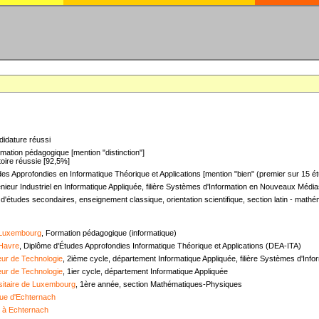
didature réussi
mation pédagogique [mention "distinction"]
oire réussie [92,5%]
es Approfondies en Informatique Théorique et Applications [mention "bien" (premier sur 15 ét
nieur Industriel en Informatique Appliquée, filière Systèmes d'Information en Nouveaux Médias
 d'études secondaires, enseignement classique, orientation scientifique, section latin - mat
 Luxembourg
, Formation pédagogique (informatique)
 Havre
, Diplôme d'Études Approfondies Informatique Théorique et Applications (DEA-ITA)
ieur de Technologie
, 2ième cycle, département Informatique Appliquée, filière Systèmes d'In
ieur de Technologie
, 1ier cycle, département Informatique Appliquée
sitaire de Luxembourg
, 1ère année, section Mathématiques-Physiques
ue d'Echternach
e à Echternach