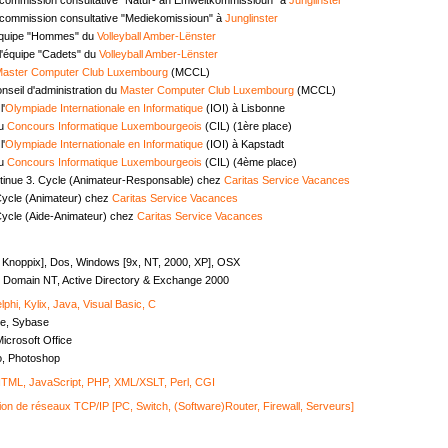
commission consultative "Mediekomissioun" à
Junglinster
équipe "Hommes" du
Volleyball Amber-Lënster
l'équipe "Cadets" du
Volleyball Amber-Lënster
aster Computer Club Luxembourg
(MCCL)
seil d'administration du
Master Computer Club Luxembourg
(MCCL)
l'
Olympiade Internationale en Informatique
(IOI) à Lisbonne
au
Concours Informatique Luxembourgeois
(CIL) (1ère place)
l'
Olympiade Internationale en Informatique
(IOI) à Kapstadt
au
Concours Informatique Luxembourgeois
(CIL) (4ème place)
tinue 3. Cycle (Animateur-Responsable) chez
Caritas Service Vacances
Cycle (Animateur) chez
Caritas Service Vacances
Cycle (Aide-Animateur) chez
Caritas Service Vacances
, Knoppix], Dos, Windows [9x, NT, 2000, XP], OSX
Domain NT, Active Directory & Exchange 2000
lphi, Kylix, Java, Visual Basic, C
e, Sybase
icrosoft Office
o, Photoshop
ML, JavaScript, PHP, XML/XSLT, Perl, CGI
ion de réseaux TCP/IP [PC, Switch, (Software)Router, Firewall, Serveurs]