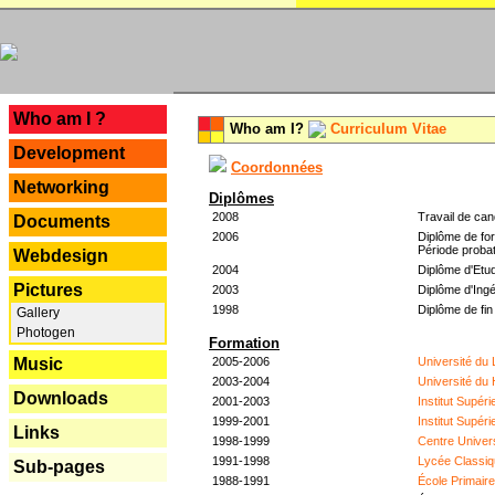
---
Who am I ?
Who am I?
Curriculum Vitae
Development
Coordonnées
Networking
Diplômes
2008
Travail de can
Documents
2006
Diplôme de for
Période probat
Webdesign
2004
Diplôme d'Etud
Pictures
2003
Diplôme d'Ingé
1998
Diplôme de fin
Gallery
Photogen
Formation
2005-2006
Université du
Music
2003-2004
Université du
Downloads
2001-2003
Institut Supér
1999-2001
Institut Supér
Links
1998-1999
Centre Univer
1991-1998
Lycée Classiq
Sub-pages
1988-1991
École Primair