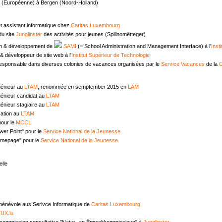
e (Européenne) à Bergen (Noord-Holland)
t assistant informatique chez
Caritas Luxembourg
u site
Junglinster
des activités pour jeunes (Spillnomëtteger)
n & développement de
SAMI
(= School Administration and Management Interface) à l'
Inst
 développeur de site web à l'
Institut Supérieur de Technologie
responsable dans diverses colonies de vacances organisées par le
Service Vacances
de la
C
génieur au
LTAM
, renommée en semptember 2015 en
LAM
génieur candidat au
LTAM
énieur stagiaire au
LTAM
ation au
LTAM
pour le
MCCL
wer Point" pour le
Service National de la Jeunesse
omepage" pour le
Service National de la Jeunesse
lle
 bénévole aus Serivce Informatique de
Caritas Luxembourg
UX.lu
commission consultative "Natur- an Ëmweltkommissioun" à
Junglinster