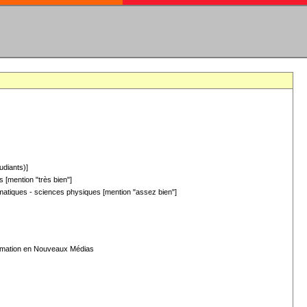
udiants)]
 [mention "très bien"]
hématiques - sciences physiques [mention "assez bien"]
formation en Nouveaux Médias