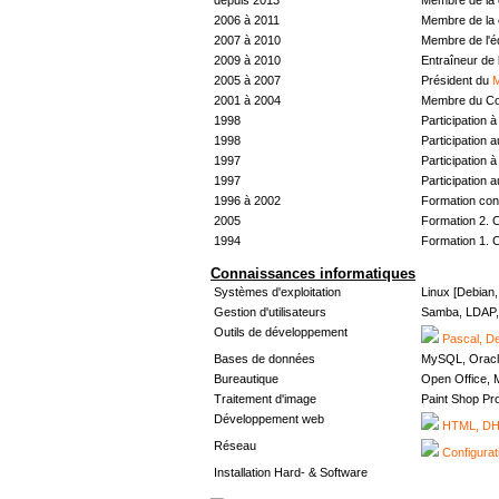
2006 à 2011
Membre de la 
2007 à 2010
Membre de l'
2009 à 2010
Entraîneur de 
2005 à 2007
Président du
M
2001 à 2004
Membre du Con
1998
Participation à 
1998
Participation 
1997
Participation à 
1997
Participation 
1996 à 2002
Formation con
2005
Formation 2. 
1994
Formation 1. 
Connaissances informatiques
Systèmes d'exploitation
Linux [Debian
Gestion d'utilisateurs
Samba, LDAP, 
Outils de développement
Pascal, De
Bases de données
MySQL, Oracl
Bureautique
Open Office, M
Traitement d'image
Paint Shop Pr
Développement web
HTML, DHT
Réseau
Configurat
Installation Hard- & Software