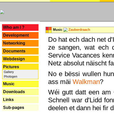
---
Who am I ?
Music
Zauberdraach
Development
Do hat ech dach net d'
Networking
ze sangen, wat ech 
Documents
Service Vacances kenn
Webdesign
Netz absolut näischt fan
Pictures
No e bëssi wullen h
Gallery
Photogen
ass mäi
Walkman
?
Music
Wéi gutt datt een am
Downloads
Schnell war d'Lidd fonn
Links
deelen et dann hei fir 
Sub-pages