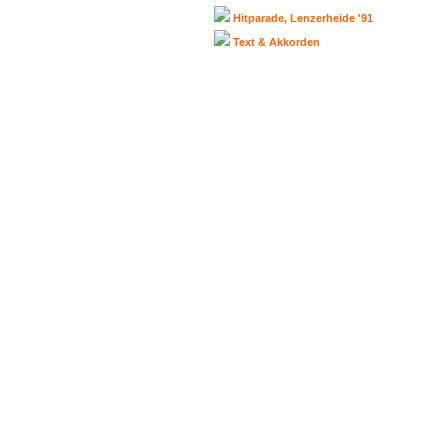
Hitparade, Lenzerheide '91
Text & Akkorden