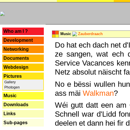
---
Who am I ?
Music
Zauberdraach
Development
Do hat ech dach net d'
Networking
ze sangen, wat ech 
Documents
Service Vacances kenn
Webdesign
Netz absolut näischt fan
Pictures
No e bëssi wullen h
Gallery
Photogen
ass mäi
Walkman
?
Music
Wéi gutt datt een am
Downloads
Schnell war d'Lidd fonn
Links
deelen et dann hei fir 
Sub-pages