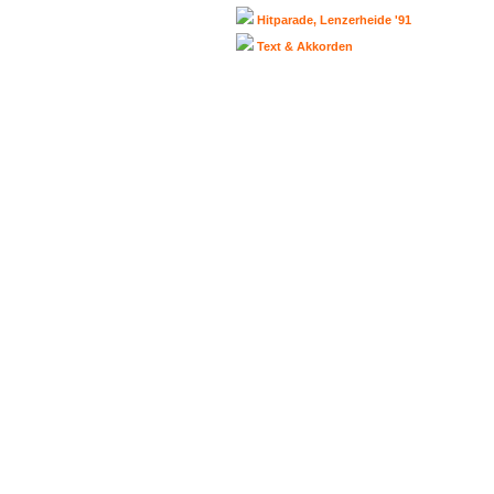
Hitparade, Lenzerheide '91
Text & Akkorden