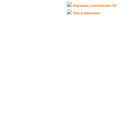
Hitparade, Lenzerheide '91
Text & Akkorden