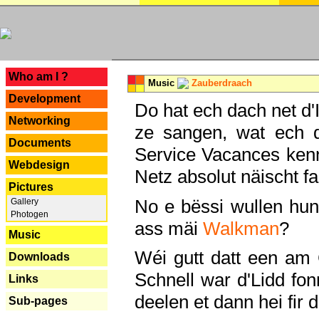
---
Who am I ?
Music
Zauberdraach
Development
Do hat ech dach net d'
Networking
ze sangen, wat ech 
Documents
Service Vacances kenn
Webdesign
Netz absolut näischt fan
Pictures
No e bëssi wullen h
Gallery
Photogen
ass mäi
Walkman
?
Music
Wéi gutt datt een am
Downloads
Schnell war d'Lidd fonn
Links
deelen et dann hei fir 
Sub-pages