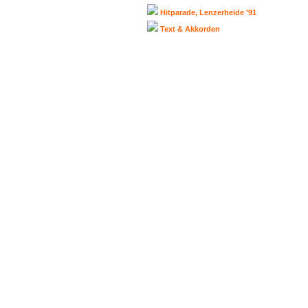
Hitparade, Lenzerheide '91
Text & Akkorden