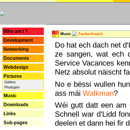
---
Who am I ?
Music
Zauberdraach
Development
Do hat ech dach net d'
Networking
ze sangen, wat ech 
Documents
Service Vacances kenn
Webdesign
Netz absolut näischt fan
Pictures
No e bëssi wullen h
Gallery
Photogen
ass mäi
Walkman
?
Music
Wéi gutt datt een am
Downloads
Schnell war d'Lidd fonn
Links
deelen et dann hei fir 
Sub-pages