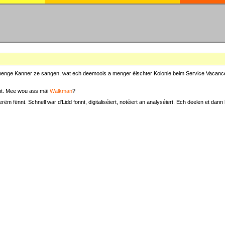
at menge Kanner ze sangen, wat ech deemools a menger éischter Kolonie beim Service Vacance
t. Mee wou ass mäi
Walkman
?
fënnt. Schnell war d'Lidd fonnt, digitaliséiert, notéiert an analyséiert. Ech deelen et dann h