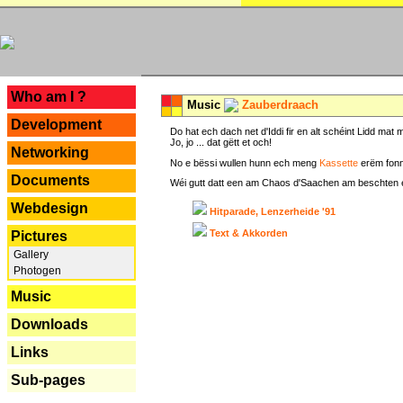
---
Who am I ?
Music
Zauberdraach
Development
Do hat ech dach net d'Iddi fir en alt schéint Lidd m
Jo, jo ... dat gëtt et och!
Networking
No e bëssi wullen hunn ech meng
Kassette
erëm fonn
Documents
Wéi gutt datt een am Chaos d'Saachen am beschten erëm 
Webdesign
Hitparade, Lenzerheide '91
Text & Akkorden
Pictures
Gallery
Photogen
Music
Downloads
Links
Sub-pages