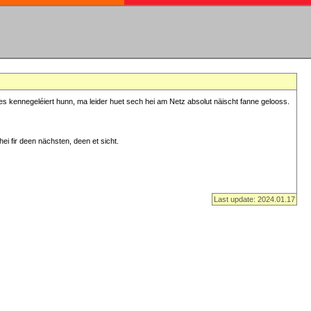
s kennegeléiert hunn, ma leider huet sech hei am Netz absolut näischt fanne gelooss.
ei fir deen nächsten, deen et sicht.
Last update: 2024.01.17