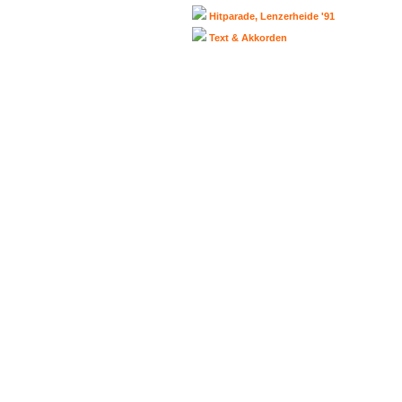
Hitparade, Lenzerheide '91
Text & Akkorden