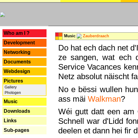
---
Who am I ?
Music
Zauberdraach
Development
Do hat ech dach net d'
Networking
ze sangen, wat ech 
Documents
Service Vacances kenn
Webdesign
Netz absolut näischt fan
Pictures
No e bëssi wullen h
Gallery
Photogen
ass mäi
Walkman
?
Music
Wéi gutt datt een am
Downloads
Schnell war d'Lidd fonn
Links
deelen et dann hei fir 
Sub-pages