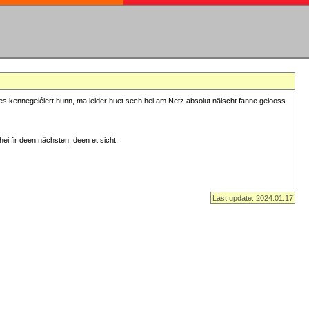
s kennegeléiert hunn, ma leider huet sech hei am Netz absolut näischt fanne gelooss.
ei fir deen nächsten, deen et sicht.
Last update: 2024.01.17