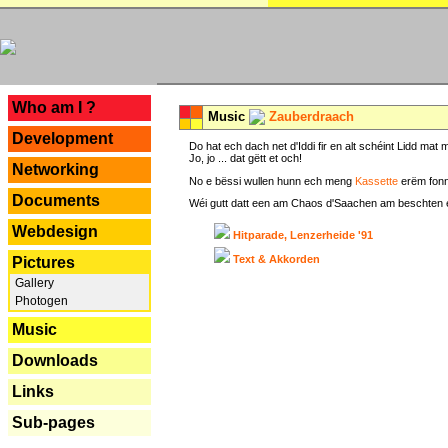
---
Who am I ?
Music
Zauberdraach
Development
Do hat ech dach net d'Iddi fir en alt schéint Lidd m
Jo, jo ... dat gëtt et och!
Networking
No e bëssi wullen hunn ech meng
Kassette
erëm fonn
Documents
Wéi gutt datt een am Chaos d'Saachen am beschten erëm 
Webdesign
Hitparade, Lenzerheide '91
Text & Akkorden
Pictures
Gallery
Photogen
Music
Downloads
Links
Sub-pages