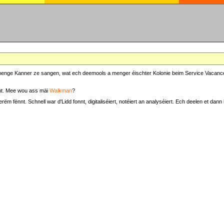
at menge Kanner ze sangen, wat ech deemools a menger éischter Kolonie beim Service Vacance
t. Mee wou ass mäi
Walkman
?
fënnt. Schnell war d'Lidd fonnt, digitaliséiert, notéiert an analyséiert. Ech deelen et dann h