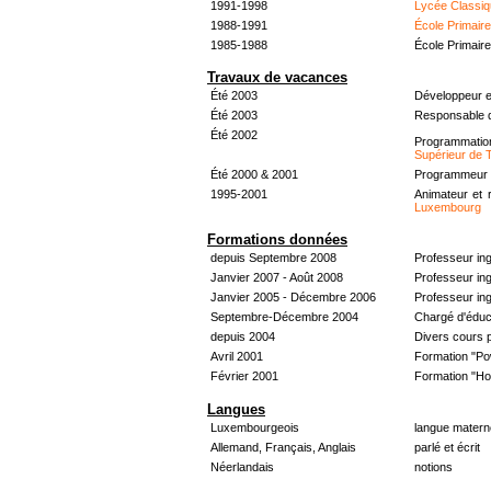
1991-1998
Lycée Classiq
1988-1991
École Primair
1985-1988
École Primair
Travaux de vacances
Été 2003
Développeur e
Été 2003
Responsable d
Été 2002
Programmati
Supérieur de 
Été 2000 & 2001
Programmeur &
1995-2001
Animateur et 
Luxembourg
Formations données
depuis Septembre 2008
Professeur in
Janvier 2007 - Août 2008
Professeur in
Janvier 2005 - Décembre 2006
Professeur ing
Septembre-Décembre 2004
Chargé d'éduc
depuis 2004
Divers cours 
Avril 2001
Formation "Po
Février 2001
Formation "H
Langues
Luxembourgeois
langue materne
Allemand, Français, Anglais
parlé et écrit
Néerlandais
notions