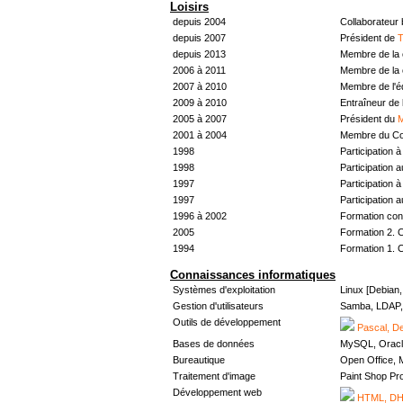
Loisirs
depuis 2004
Collaborateur
depuis 2007
Président de
T
depuis 2013
Membre de la 
2006 à 2011
Membre de la 
2007 à 2010
Membre de l'
2009 à 2010
Entraîneur de 
2005 à 2007
Président du
M
2001 à 2004
Membre du Con
1998
Participation à 
1998
Participation 
1997
Participation à 
1997
Participation 
1996 à 2002
Formation con
2005
Formation 2. 
1994
Formation 1. 
Connaissances informatiques
Systèmes d'exploitation
Linux [Debian
Gestion d'utilisateurs
Samba, LDAP, 
Outils de développement
Pascal, De
Bases de données
MySQL, Oracl
Bureautique
Open Office, M
Traitement d'image
Paint Shop Pr
Développement web
HTML, DHT