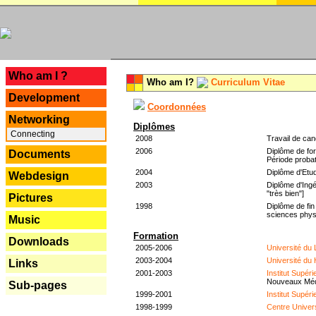
---
Who am I ?
Who am I?
Curriculum Vitae
Development
Coordonnées
Networking
Diplômes
Connecting
2008
Travail de can
2006
Diplôme de for
Documents
Période probat
2004
Diplôme d'Etud
Webdesign
2003
Diplôme d'Ingé
"très bien"]
Pictures
1998
Diplôme de fin
sciences phys
Music
Formation
Downloads
2005-2006
Université du
2003-2004
Université du
Links
2001-2003
Institut Supér
Nouveaux Mé
Sub-pages
1999-2001
Institut Supér
1998-1999
Centre Univer