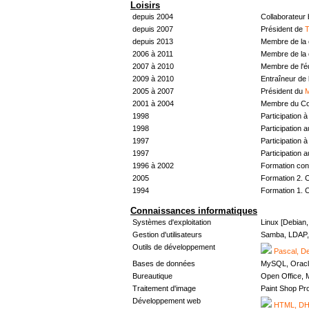
Loisirs
depuis 2004
Collaborateur
depuis 2007
Président de
T
depuis 2013
Membre de la 
2006 à 2011
Membre de la 
2007 à 2010
Membre de l'
2009 à 2010
Entraîneur de 
2005 à 2007
Président du
M
2001 à 2004
Membre du Con
1998
Participation à 
1998
Participation 
1997
Participation à 
1997
Participation 
1996 à 2002
Formation con
2005
Formation 2. 
1994
Formation 1. 
Connaissances informatiques
Systèmes d'exploitation
Linux [Debian
Gestion d'utilisateurs
Samba, LDAP, 
Outils de développement
Pascal, De
Bases de données
MySQL, Oracl
Bureautique
Open Office, M
Traitement d'image
Paint Shop Pr
Développement web
HTML, DHT