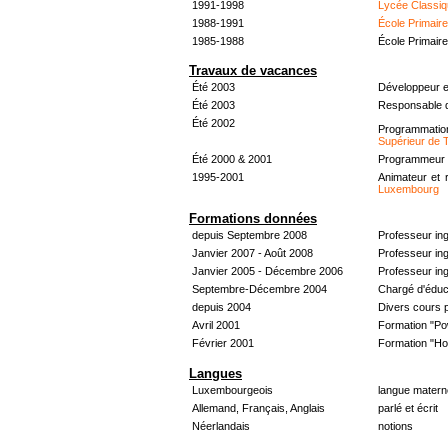
1991-1998
Lycée Classiq
1988-1991
École Primair
1985-1988
École Primair
Travaux de vacances
Été 2003
Développeur e
Été 2003
Responsable d
Été 2002
Programmati
Supérieur de 
Été 2000 & 2001
Programmeur &
1995-2001
Animateur et 
Luxembourg
Formations données
depuis Septembre 2008
Professeur in
Janvier 2007 - Août 2008
Professeur in
Janvier 2005 - Décembre 2006
Professeur ing
Septembre-Décembre 2004
Chargé d'éduc
depuis 2004
Divers cours 
Avril 2001
Formation "Po
Février 2001
Formation "H
Langues
Luxembourgeois
langue materne
Allemand, Français, Anglais
parlé et écrit
Néerlandais
notions