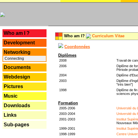
---
Who am I ?
Who am I?
Curriculum Vitae
Development
Coordonnées
Networking
Diplômes
Connecting
2008
Travail de can
2006
Diplôme de for
Documents
Période probat
2004
Diplôme d'Etud
Webdesign
2003
Diplôme d'Ingé
"très bien"]
Pictures
1998
Diplôme de fin
sciences phys
Music
Formation
Downloads
2005-2006
Université du
2003-2004
Université du
Links
2001-2003
Institut Supér
Nouveaux Mé
Sub-pages
1999-2001
Institut Supér
1998-1999
Centre Univer