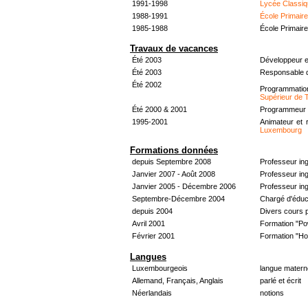
1991-1998
Lycée Classiq
1988-1991
École Primair
1985-1988
École Primair
Travaux de vacances
Été 2003
Développeur e
Été 2003
Responsable d
Été 2002
Programmati
Supérieur de 
Été 2000 & 2001
Programmeur &
1995-2001
Animateur et 
Luxembourg
Formations données
depuis Septembre 2008
Professeur in
Janvier 2007 - Août 2008
Professeur in
Janvier 2005 - Décembre 2006
Professeur ing
Septembre-Décembre 2004
Chargé d'éduc
depuis 2004
Divers cours 
Avril 2001
Formation "Po
Février 2001
Formation "H
Langues
Luxembourgeois
langue materne
Allemand, Français, Anglais
parlé et écrit
Néerlandais
notions