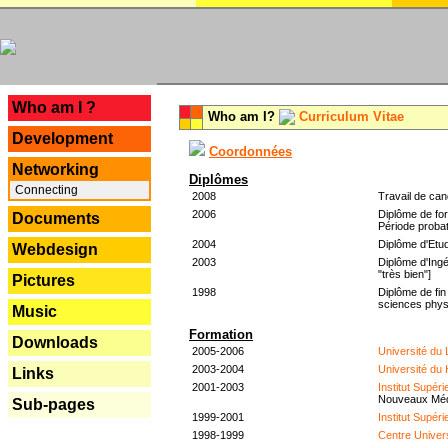
---
Who am I ?
Who am I?
Curriculum Vitae
Development
Coordonnées
Networking
Diplômes
Connecting
2008
Travail de can
2006
Diplôme de for
Documents
Période probat
2004
Diplôme d'Etud
Webdesign
2003
Diplôme d'Ingé
"très bien"]
Pictures
1998
Diplôme de fin
sciences phys
Music
Formation
Downloads
2005-2006
Université du
2003-2004
Université du
Links
2001-2003
Institut Supér
Nouveaux Mé
Sub-pages
1999-2001
Institut Supér
1998-1999
Centre Univer