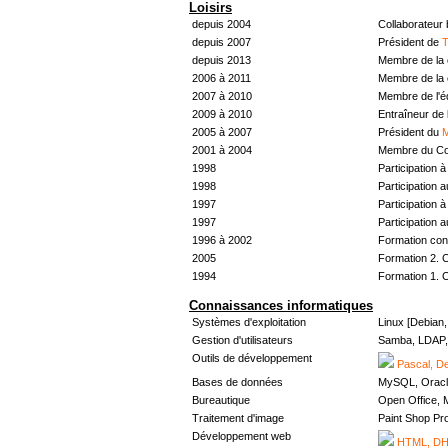
Loisirs
depuis 2004
Collaborateur
depuis 2007
Président de
T
depuis 2013
Membre de la 
2006 à 2011
Membre de la 
2007 à 2010
Membre de l'
2009 à 2010
Entraîneur de 
2005 à 2007
Président du
M
2001 à 2004
Membre du Con
1998
Participation à 
1998
Participation 
1997
Participation à 
1997
Participation 
1996 à 2002
Formation con
2005
Formation 2. 
1994
Formation 1. 
Connaissances informatiques
Systèmes d'exploitation
Linux [Debian
Gestion d'utilisateurs
Samba, LDAP, 
Outils de développement
Pascal, De
Bases de données
MySQL, Oracl
Bureautique
Open Office, M
Traitement d'image
Paint Shop Pr
Développement web
HTML, DHT