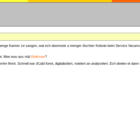
at menge Kanner ze sangen, wat ech deemools a menger éischter Kolonie beim Service Vacance
t. Mee wou ass mäi
Walkman
?
fënnt. Schnell war d'Lidd fonnt, digitaliséiert, notéiert an analyséiert. Ech deelen et dann h