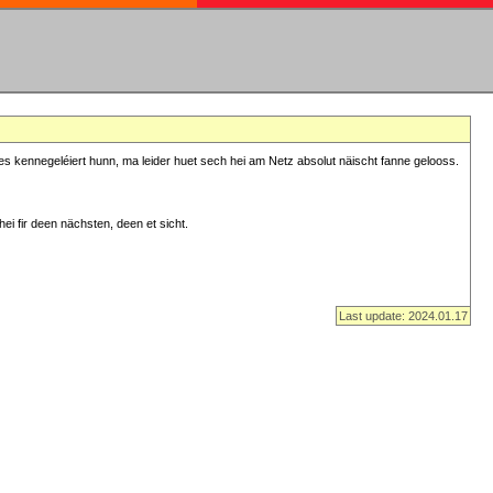
s kennegeléiert hunn, ma leider huet sech hei am Netz absolut näischt fanne gelooss.
ei fir deen nächsten, deen et sicht.
Last update: 2024.01.17