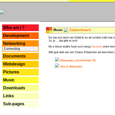
---
Who am I ?
Music
Zauberdraach
Development
Do hat ech dach net d'Iddi fir en alt schéint Lidd m
Jo, jo ... dat gëtt et och!
Networking
No e bëssi wullen hunn ech meng
Kassette
erëm fonn
Connecting
Wéi gutt datt een am Chaos d'Saachen am beschten erëm 
Documents
Hitparade, Lenzerheide '91
Webdesign
Text & Akkorden
Pictures
Music
Downloads
Links
Sub-pages