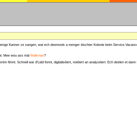
at menge Kanner ze sangen, wat ech deemools a menger éischter Kolonie beim Service Vacance
t. Mee wou ass mäi
Walkman
?
fënnt. Schnell war d'Lidd fonnt, digitaliséiert, notéiert an analyséiert. Ech deelen et dann h