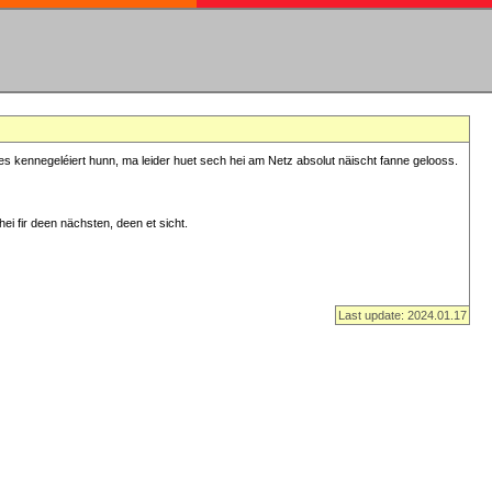
s kennegeléiert hunn, ma leider huet sech hei am Netz absolut näischt fanne gelooss.
ei fir deen nächsten, deen et sicht.
Last update: 2024.01.17