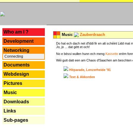
---
Who am I ?
Music
Zauberdraach
Development
Do hat ech dach net d'Iddi fir en alt schéint Lidd m
Jo, jo ... dat gëtt et och!
Networking
No e bëssi wullen hunn ech meng
Kassette
erëm fonn
Connecting
Wéi gutt datt een am Chaos d'Saachen am beschten erëm 
Documents
Hitparade, Lenzerheide '91
Webdesign
Text & Akkorden
Pictures
Music
Downloads
Links
Sub-pages