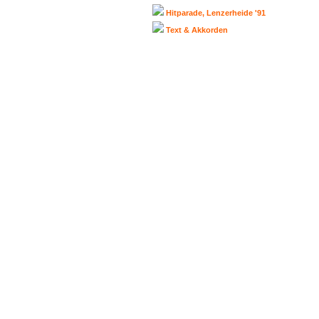
Hitparade, Lenzerheide '91
Text & Akkorden