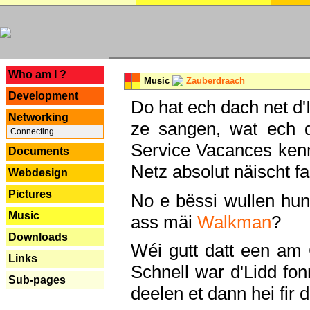
---
Who am I ?
Music
Zauberdraach
Development
Do hat ech dach net d'
Networking
ze sangen, wat ech 
Connecting
Service Vacances kenn
Documents
Netz absolut näischt fan
Webdesign
Pictures
No e bëssi wullen h
Music
ass mäi
Walkman
?
Downloads
Wéi gutt datt een am
Links
Schnell war d'Lidd fonn
Sub-pages
deelen et dann hei fir 