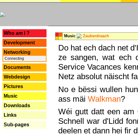
---
Who am I ?
Music
Zauberdraach
Development
Do hat ech dach net d'
Networking
ze sangen, wat ech 
Connecting
Service Vacances kenn
Documents
Netz absolut näischt fan
Webdesign
Pictures
No e bëssi wullen h
Music
ass mäi
Walkman
?
Downloads
Wéi gutt datt een am
Links
Schnell war d'Lidd fonn
Sub-pages
deelen et dann hei fir 