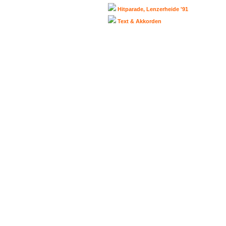
Hitparade, Lenzerheide '91
Text & Akkorden