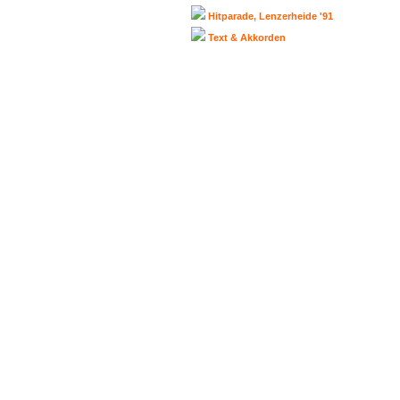
Hitparade, Lenzerheide '91
Text & Akkorden