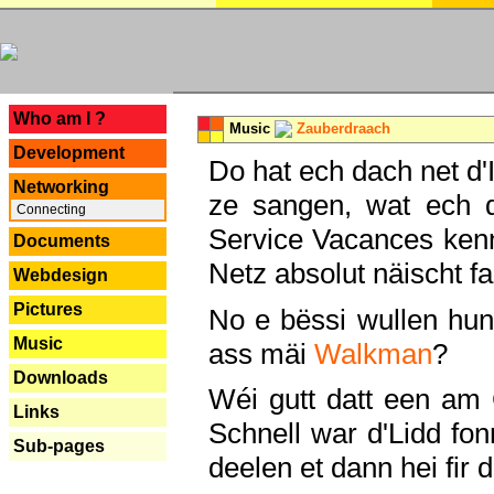
---
Who am I ?
Music
Zauberdraach
Development
Do hat ech dach net d'
Networking
ze sangen, wat ech 
Connecting
Service Vacances kenn
Documents
Netz absolut näischt fan
Webdesign
Pictures
No e bëssi wullen h
Music
ass mäi
Walkman
?
Downloads
Wéi gutt datt een am
Links
Schnell war d'Lidd fonn
Sub-pages
deelen et dann hei fir 