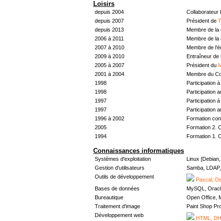
Loisirs
depuis 2004
Collaborateur
depuis 2007
Président de
T
depuis 2013
Membre de la 
2006 à 2011
Membre de la 
2007 à 2010
Membre de l'
2009 à 2010
Entraîneur de 
2005 à 2007
Président du
M
2001 à 2004
Membre du Con
1998
Participation à 
1998
Participation 
1997
Participation à 
1997
Participation 
1996 à 2002
Formation con
2005
Formation 2. 
1994
Formation 1. 
Connaissances informatiques
Systèmes d'exploitation
Linux [Debian
Gestion d'utilisateurs
Samba, LDAP, 
Outils de développement
Pascal, De
Bases de données
MySQL, Oracl
Bureautique
Open Office, M
Traitement d'image
Paint Shop Pr
Développement web
HTML, DHT