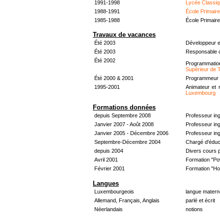
1991-1998
Lycée Classiq
1988-1991
École Primair
1985-1988
École Primair
Travaux de vacances
Été 2003
Développeur e
Été 2003
Responsable d
Été 2002
Programmati
Supérieur de 
Été 2000 & 2001
Programmeur &
1995-2001
Animateur et 
Luxembourg
Formations données
depuis Septembre 2008
Professeur in
Janvier 2007 - Août 2008
Professeur in
Janvier 2005 - Décembre 2006
Professeur ing
Septembre-Décembre 2004
Chargé d'éduc
depuis 2004
Divers cours 
Avril 2001
Formation "Po
Février 2001
Formation "H
Langues
Luxembourgeois
langue materne
Allemand, Français, Anglais
parlé et écrit
Néerlandais
notions