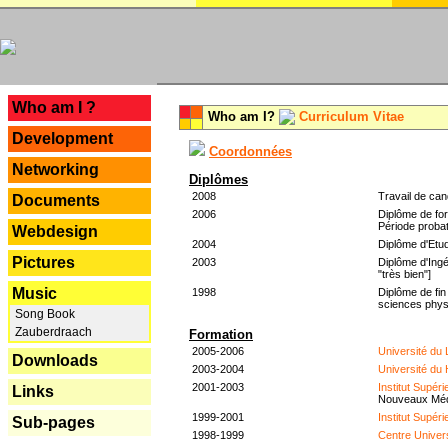
---
Who am I ?
Who am I?
Curriculum Vitae
Development
Coordonnées
Networking
Diplômes
2008
Travail de can
Documents
2006
Diplôme de for
Période probat
Webdesign
2004
Diplôme d'Etud
Pictures
2003
Diplôme d'Ingé
"très bien"]
Music
1998
Diplôme de fin
sciences phys
Song Book
Zauberdraach
Formation
2005-2006
Université du
Downloads
2003-2004
Université du
2001-2003
Institut Supér
Links
Nouveaux Mé
1999-2001
Institut Supér
Sub-pages
1998-1999
Centre Univer