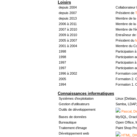
Loisirs
depuis 2004
Collaborateur
depuis 2007
Président de
T
depuis 2013
Membre de la 
2006 à 2011
Membre de la 
2007 à 2010
Membre de l'
2009 à 2010
Entraîneur de 
2005 à 2007
Président du
M
2001 à 2004
Membre du Con
1998
Participation à 
1998
Participation 
1997
Participation à 
1997
Participation 
1996 à 2002
Formation con
2005
Formation 2. 
1994
Formation 1. 
Connaissances informatiques
Systèmes d'exploitation
Linux [Debian
Gestion d'utilisateurs
Samba, LDAP, 
Outils de développement
Pascal, De
Bases de données
MySQL, Oracl
Bureautique
Open Office, M
Traitement d'image
Paint Shop Pr
Développement web
HTML, DHT