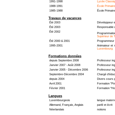
1991-1998
Lycée Classiq
1988-1991
École Primair
1985-1988
École Primair
Travaux de vacances
Été 2003
Développeur e
Été 2003
Responsable d
Été 2002
Programmati
Supérieur de 
Été 2000 & 2001
Programmeur &
1995-2001
Animateur et 
Luxembourg
Formations données
depuis Septembre 2008
Professeur in
Janvier 2007 - Août 2008
Professeur in
Janvier 2005 - Décembre 2006
Professeur ing
Septembre-Décembre 2004
Chargé d'éduc
depuis 2004
Divers cours 
Avril 2001
Formation "Po
Février 2001
Formation "H
Langues
Luxembourgeois
langue materne
Allemand, Français, Anglais
parlé et écrit
Néerlandais
notions