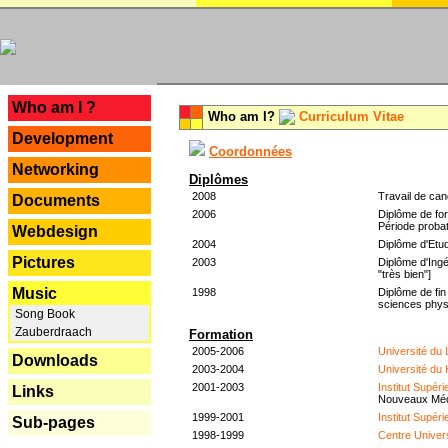
---
Who am I ?
Who am I?
Curriculum Vitae
Development
Coordonnées
Networking
Diplômes
2008
Travail de can
Documents
2006
Diplôme de for
Période probat
Webdesign
2004
Diplôme d'Etud
Pictures
2003
Diplôme d'Ingé
"très bien"]
Music
1998
Diplôme de fin
sciences phys
Song Book
Zauberdraach
Formation
2005-2006
Université du
Downloads
2003-2004
Université du
2001-2003
Institut Supér
Links
Nouveaux Mé
1999-2001
Institut Supér
Sub-pages
1998-1999
Centre Univer