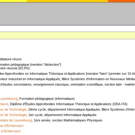
didature réussi
mation pédagogique [mention "distinction"]
oire réussie [92,5%]
es Approfondies en Informatique Théorique et Applications [mention "bien" (premier sur 15 ét
nieur Industriel en Informatique Appliquée, filière Systèmes d'Information en Nouveaux Médias
 d'études secondaires, enseignement classique, orientation scientifique, section latin - mat
 Luxembourg
, Formation pédagogique (informatique)
 Havre
, Diplôme d'Études Approfondies Informatique Théorique et Applications (DEA-ITA)
ieur de Technologie
, 2ième cycle, département Informatique Appliquée, filière Systèmes d'In
ieur de Technologie
, 1ier cycle, département Informatique Appliquée
sitaire de Luxembourg
, 1ère année, section Mathématiques-Physiques
ue d'Echternach
e à Echternach