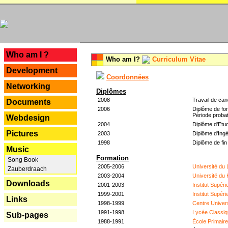
---
Who am I ?
Who am I?
Curriculum Vitae
Development
Coordonnées
Networking
Diplômes
2008
Travail de can
Documents
2006
Diplôme de for
Période probat
Webdesign
2004
Diplôme d'Etud
Pictures
2003
Diplôme d'Ingé
1998
Diplôme de fin
Music
Formation
Song Book
2005-2006
Université du
Zauberdraach
2003-2004
Université du
Downloads
2001-2003
Institut Supér
1999-2001
Institut Supér
Links
1998-1999
Centre Univer
1991-1998
Lycée Classiq
Sub-pages
1988-1991
École Primair