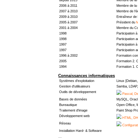
2006 à 2011
Membre de la 
2007 à 2010
Membre de l'
2009 à 2010
Entraîneur de 
2005 à 2007
Président du
M
2001 à 2004
Membre du Con
1998
Participation à 
1998
Participation 
1997
Participation à 
1997
Participation 
1996 à 2002
Formation con
2005
Formation 2. 
1994
Formation 1. 
Connaissances informatiques
Systèmes d'exploitation
Linux [Debian
Gestion d'utilisateurs
Samba, LDAP, 
Outils de développement
Pascal, De
Bases de données
MySQL, Oracl
Bureautique
Open Office, M
Traitement d'image
Paint Shop Pr
Développement web
HTML, DHT
Réseau
Configurat
Installation Hard- & Software