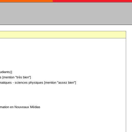
udiants)]
 [mention "très bien"]
hématiques - sciences physiques [mention "assez bien"]
formation en Nouveaux Médias