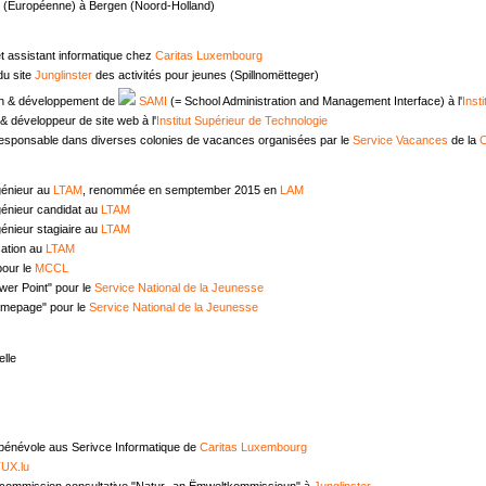
e (Européenne) à Bergen (Noord-Holland)
t assistant informatique chez
Caritas Luxembourg
u site
Junglinster
des activités pour jeunes (Spillnomëtteger)
n & développement de
SAMI
(= School Administration and Management Interface) à l'
Inst
 développeur de site web à l'
Institut Supérieur de Technologie
responsable dans diverses colonies de vacances organisées par le
Service Vacances
de la
C
génieur au
LTAM
, renommée en semptember 2015 en
LAM
génieur candidat au
LTAM
énieur stagiaire au
LTAM
ation au
LTAM
pour le
MCCL
wer Point" pour le
Service National de la Jeunesse
omepage" pour le
Service National de la Jeunesse
lle
 bénévole aus Serivce Informatique de
Caritas Luxembourg
UX.lu
commission consultative "Natur- an Ëmweltkommissioun" à
Junglinster