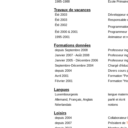
1985-1988
École Primair
Travaux de vacances
Été 2003
Développeur e
Été 2003
Responsable d
Été 2002
Programmatio
Été 2000 & 2001
Programmeur &
1995-2001
Animateur et 
Formations données
depuis Septembre 2008
Professeur in
Janvier 2007 - Août 2008
Professeur in
Janvier 2005 - Décembre 2006
Professeur ing
Septembre-Décembre 2004
Chargé d'éduc
depuis 2004
Divers cours 
Avril 2001
Formation "Po
Février 2001
Formation "H
Langues
Luxembourgeois
langue materne
Allemand, Français, Anglais
parlé et écrit
Néerlandais
notions
Loisirs
depuis 2004
Collaborateur
depuis 2007
Président de
T
depuis 2013
Membre de la 