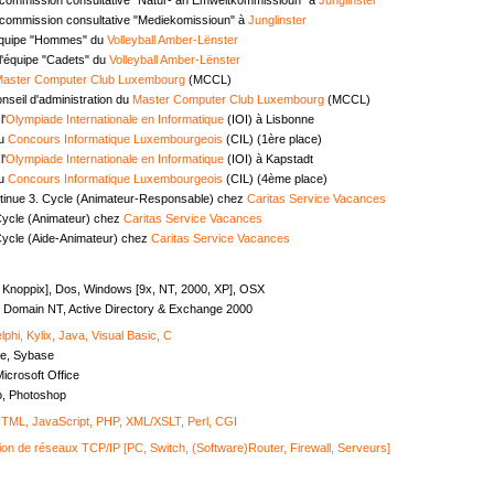
commission consultative "Mediekomissioun" à
Junglinster
équipe "Hommes" du
Volleyball Amber-Lënster
l'équipe "Cadets" du
Volleyball Amber-Lënster
aster Computer Club Luxembourg
(MCCL)
seil d'administration du
Master Computer Club Luxembourg
(MCCL)
l'
Olympiade Internationale en Informatique
(IOI) à Lisbonne
au
Concours Informatique Luxembourgeois
(CIL) (1ère place)
l'
Olympiade Internationale en Informatique
(IOI) à Kapstadt
au
Concours Informatique Luxembourgeois
(CIL) (4ème place)
tinue 3. Cycle (Animateur-Responsable) chez
Caritas Service Vacances
Cycle (Animateur) chez
Caritas Service Vacances
Cycle (Aide-Animateur) chez
Caritas Service Vacances
, Knoppix], Dos, Windows [9x, NT, 2000, XP], OSX
Domain NT, Active Directory & Exchange 2000
lphi, Kylix, Java, Visual Basic, C
e, Sybase
icrosoft Office
o, Photoshop
ML, JavaScript, PHP, XML/XSLT, Perl, CGI
ion de réseaux TCP/IP [PC, Switch, (Software)Router, Firewall, Serveurs]