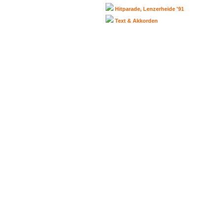
Hitparade, Lenzerheide '91
Text & Akkorden