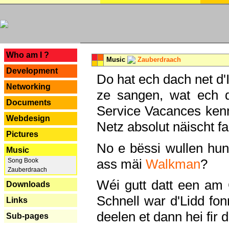
---
Who am I ?
Music
Zauberdraach
Development
Do hat ech dach net d'
Networking
ze sangen, wat ech 
Documents
Service Vacances kenn
Webdesign
Netz absolut näischt fan
Pictures
No e bëssi wullen h
Music
ass mäi
Walkman
?
Song Book
Zauberdraach
Wéi gutt datt een am
Downloads
Schnell war d'Lidd fonn
Links
deelen et dann hei fir 
Sub-pages