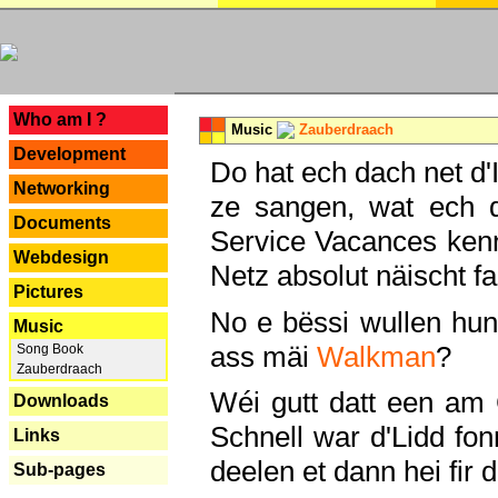
---
Who am I ?
Music
Zauberdraach
Development
Do hat ech dach net d'
Networking
ze sangen, wat ech 
Documents
Service Vacances kenn
Webdesign
Netz absolut näischt fan
Pictures
No e bëssi wullen h
Music
ass mäi
Walkman
?
Song Book
Zauberdraach
Wéi gutt datt een am
Downloads
Schnell war d'Lidd fonn
Links
deelen et dann hei fir 
Sub-pages