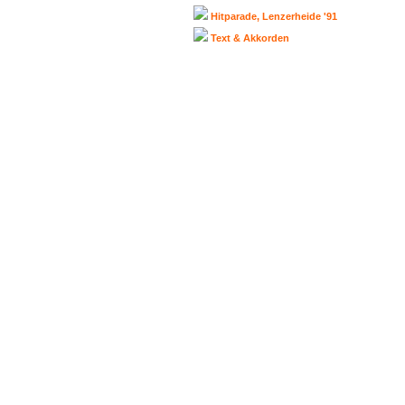
Hitparade, Lenzerheide '91
Text & Akkorden