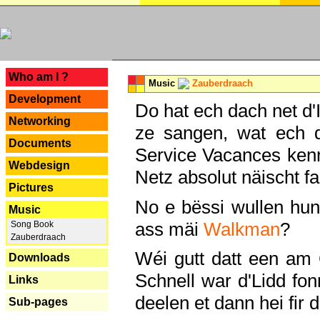
---
Who am I ?
Music
Zauberdraach
Development
Do hat ech dach net d'
Networking
ze sangen, wat ech 
Documents
Service Vacances kenn
Webdesign
Netz absolut näischt fan
Pictures
No e bëssi wullen h
Music
ass mäi
Walkman
?
Song Book
Zauberdraach
Wéi gutt datt een am
Downloads
Schnell war d'Lidd fonn
Links
deelen et dann hei fir 
Sub-pages