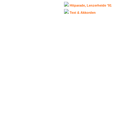
Hitparade, Lenzerheide '91
Text & Akkorden