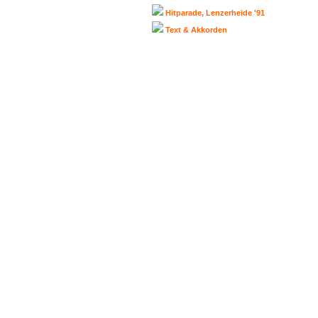
Hitparade, Lenzerheide '91
Text & Akkorden