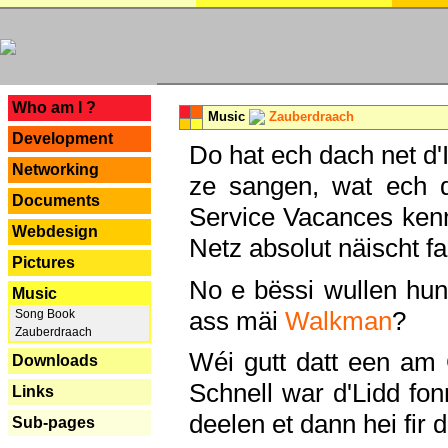
---
Who am I ?
Music
Zauberdraach
Development
Do hat ech dach net d'
Networking
ze sangen, wat ech 
Documents
Service Vacances kenn
Webdesign
Netz absolut näischt fan
Pictures
No e bëssi wullen h
Music
ass mäi
Walkman
?
Song Book
Zauberdraach
Wéi gutt datt een am
Downloads
Schnell war d'Lidd fonn
Links
deelen et dann hei fir 
Sub-pages